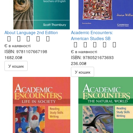
About Language 2nd Edition
Academic Encounters:
American Studies SB
Є в наявності
ISBN: 9781107667198
Є в наявності
1682.00₴
ISBN: 9780521673693
236.00₴
У кошик
472.00₴
У кошик