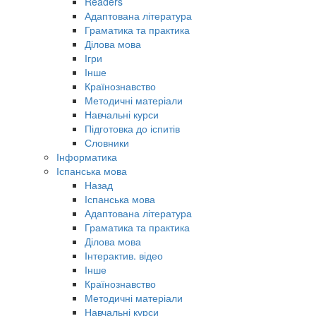
Readers
Адаптована література
Граматика та практика
Ділова мова
Ігри
Інше
Країнознавство
Методичні матеріали
Навчальні курси
Підготовка до іспитів
Словники
Інформатика
Іспанська мова
Назад
Іспанська мова
Адаптована література
Граматика та практика
Ділова мова
Інтерактив. відео
Інше
Країнознавство
Методичні матеріали
Навчальні курси