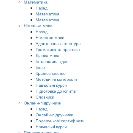
Математика
Назад
Математика
Математика
Німецька мова
Назад
Німецька мова
Адаптована література
Граматика та практика
Ділова мова
Інтерактив. відео
Інше
Країнознавство
Методичні матеріали
Навчальні курси
Підготовка до іспитів
Словники
Онлайн-підручники
Назад
Онлайн-підручники
Подарункові сертифікати
Навчальні курси
Передзамовлення