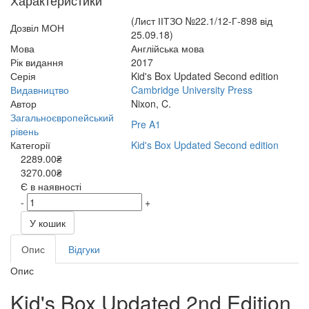
Характеристики
(Лист ІІТЗО №22.1/12-Г-898 від
Дозвіл МОН
25.09.18)
Мова
Англійська мова
Рік видання
2017
Серія
Kid's Box Updated Second edition
Видавництво
Cambridge University Press
Автор
Nixon, C.
Загальноєвропейський
Pre A1
рівень
Категорії
Kid's Box Updated Second edition
2289.00₴
3270.00₴
Є в наявності
-
+
У кошик
Опис
Відгуки
Опис
Kid's Box Updated 2nd Edition