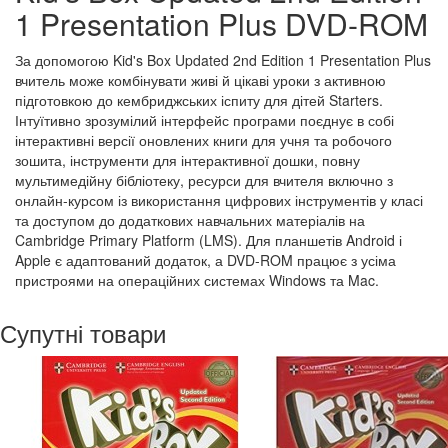
1 Presentation Plus DVD-ROM
За допомогою Kid's Box Updated 2nd Edition 1 Presentation Plus
вчитель може комбінувати живі й цікаві уроки з активною
підготовкою до кембриджських іспиту для дітей Starters.
Інтуїтивно зрозумілий інтерфейс програми поєднує в собі
інтерактивні версії оновлених книги для учня та робочого
зошита, інструменти для інтерактивної дошки, повну
мультимедійну бібліотеку, ресурси для вчителя включно з
онлайн-курсом із використання цифрових інструментів у класі
та доступом до додаткових навчальних матеріалів на
Cambridge Primary Platform (LMS). Для планшетів Android і
Apple є адаптований додаток, а DVD-ROM працює з усіма
пристроями на операційних системах Windows та Mac.
Супутні товари