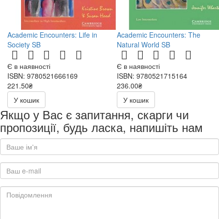
Academic Encounters: Life in
Academic Encounters: The
Society SB
Natural World SB
Є в наявності
Є в наявності
ISBN: 9780521666169
ISBN: 9780521715164
221.50₴
236.00₴
443.00₴
472.00₴
У кошик
У кошик
Якщо у Вас є запитання, скарги чи
пропозиції, будь ласка, напишіть нам