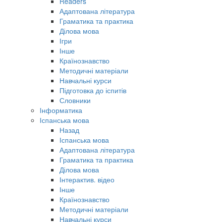
Readers
Адаптована література
Граматика та практика
Ділова мова
Ігри
Інше
Країнознавство
Методичні матеріали
Навчальні курси
Підготовка до іспитів
Словники
Інформатика
Іспанська мова
Назад
Іспанська мова
Адаптована література
Граматика та практика
Ділова мова
Інтерактив. відео
Інше
Країнознавство
Методичні матеріали
Навчальні курси