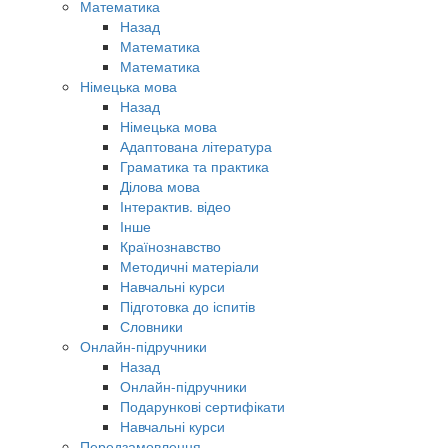
Математика
Назад
Математика
Математика
Німецька мова
Назад
Німецька мова
Адаптована література
Граматика та практика
Ділова мова
Інтерактив. відео
Інше
Країнознавство
Методичні матеріали
Навчальні курси
Підготовка до іспитів
Словники
Онлайн-підручники
Назад
Онлайн-підручники
Подарункові сертифікати
Навчальні курси
Передзамовлення