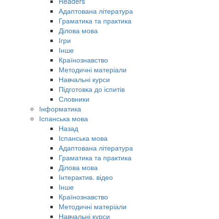
Readers
Адаптована література
Граматика та практика
Ділова мова
Ігри
Інше
Країнознавство
Методичні матеріали
Навчальні курси
Підготовка до іспитів
Словники
Інформатика
Іспанська мова
Назад
Іспанська мова
Адаптована література
Граматика та практика
Ділова мова
Інтерактив. відео
Інше
Країнознавство
Методичні матеріали
Навчальні курси