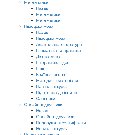
Математика
Назад
Математика
Математика
Німецька мова
Назад
Німецька мова
Адаптована література
Граматика та практика
Ділова мова
Інтерактив. відео
Інше
Країнознавство
Методичні матеріали
Навчальні курси
Підготовка до іспитів
Словники
Онлайн-підручники
Назад
Онлайн-підручники
Подарункові сертифікати
Навчальні курси
Передзамовлення