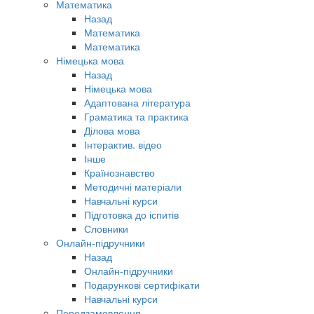
Математика
Назад
Математика
Математика
Німецька мова
Назад
Німецька мова
Адаптована література
Граматика та практика
Ділова мова
Інтерактив. відео
Інше
Країнознавство
Методичні матеріали
Навчальні курси
Підготовка до іспитів
Словники
Онлайн-підручники
Назад
Онлайн-підручники
Подарункові сертифікати
Навчальні курси
Передзамовлення