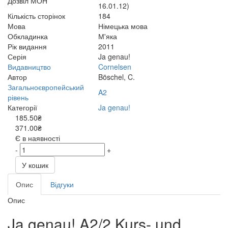
Дозвіл МОН
16.01.12)
Кількість сторінок
184
Мова
Німецька мова
Обкладинка
М'яка
Рік видання
2011
Серія
Ja genau!
Видавництво
Cornelsen
Автор
Böschel, C.
Загальноєвропейський
A2
рівень
Категорії
Ja genau!
185.50₴
371.00₴
Є в наявності
-
+
У кошик
Опис
Відгуки
Опис
Ja genau! A2/2 Kurs- und