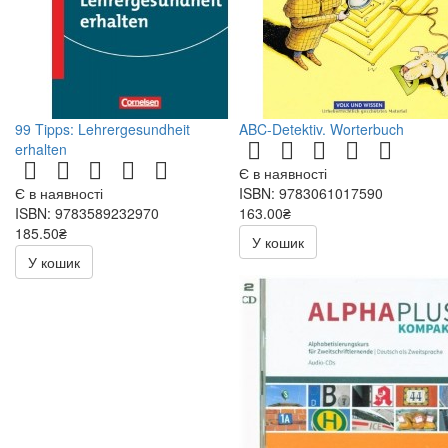
99 Tipps: Lehrergesundheit
ABC-Detektiv. Worterbuch
erhalten
Є в наявності
Є в наявності
ISBN: 9783061017590
ISBN: 9783589232970
163.00₴
185.50₴
326.00₴
У кошик
371.00₴
У кошик