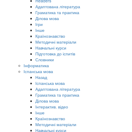
Readers
Адаптована література
Граматика та практика
Ділова мова
Ігри
Інше
Країнознавство
Методичні матеріали
Навчальні курси
Підготовка до іспитів
Словники
Інформатика
Іспанська мова
Назад
Іспанська мова
Адаптована література
Граматика та практика
Ділова мова
Інтерактив. відео
Інше
Країнознавство
Методичні матеріали
Навчальні курси