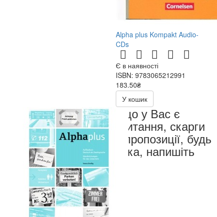
Alpha plus Kompakt Audio-
CDs
Є в наявності
ISBN: 9783065212991
183.50₴
367.00₴
У кошик
Якщо у Вас є
запитання, скарги
чи пропозиції, будь
ласка, напишіть
нам