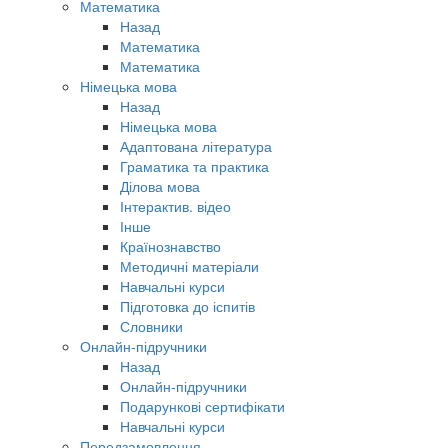
Математика
Назад
Математика
Математика
Німецька мова
Назад
Німецька мова
Адаптована література
Граматика та практика
Ділова мова
Інтерактив. відео
Інше
Країнознавство
Методичні матеріали
Навчальні курси
Підготовка до іспитів
Словники
Онлайн-підручники
Назад
Онлайн-підручники
Подарункові сертифікати
Навчальні курси
Передзамовлення