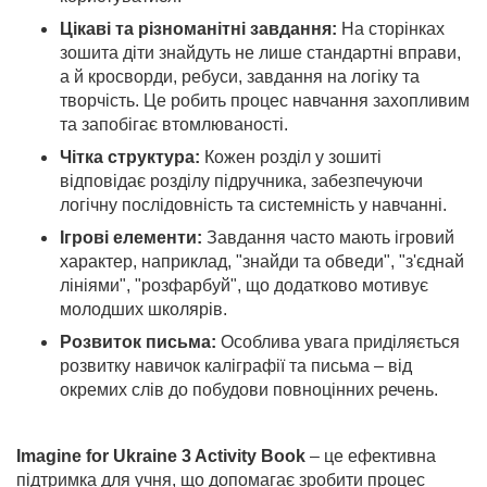
Цікаві та різноманітні завдання:
На сторінках
зошита діти знайдуть не лише стандартні вправи,
а й кросворди, ребуси, завдання на логіку та
творчість. Це робить процес навчання захопливим
та запобігає втомлюваності.
Чітка структура:
Кожен розділ у зошиті
відповідає розділу підручника, забезпечуючи
логічну послідовність та системність у навчанні.
Ігрові елементи:
Завдання часто мають ігровий
характер, наприклад, "знайди та обведи", "з'єднай
лініями", "розфарбуй", що додатково мотивує
молодших школярів.
Розвиток письма:
Особлива увага приділяється
розвитку навичок каліграфії та письма – від
окремих слів до побудови повноцінних речень.
Imagine for Ukraine 3 Activity Book
– це ефективна
підтримка для учня, що допомагає зробити процес