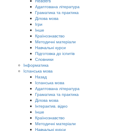
Readers
Адаптована література
Граматика та практика
Ділова мова
Ігри
Інше
Країнознавство
Методичні матеріали
Навчальні курси
Підготовка до іспитів
Словники
Інформатика
Іспанська мова
Назад
Іспанська мова
Адаптована література
Граматика та практика
Ділова мова
Інтерактив. відео
Інше
Країнознавство
Методичні матеріали
Навчальні курси