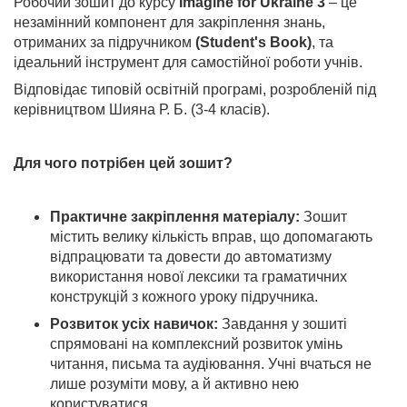
Робочий зошит до курсу
Imagine for Ukraine 3
– це
незамінний компонент для закріплення знань,
отриманих за підручником
(Student's Book)
, та
ідеальний інструмент для самостійної роботи учнів.
Відповідає типовій освітній програмі, розробленій під
керівництвом Шияна Р. Б. (3-4 класів).
Для чого потрібен цей зошит?
Практичне закріплення матеріалу:
Зошит
містить велику кількість вправ, що допомагають
відпрацювати та довести до автоматизму
використання нової лексики та граматичних
конструкцій з кожного уроку підручника.
Розвиток усіх навичок:
Завдання у зошиті
спрямовані на комплексний розвиток умінь
читання, письма та аудіювання. Учні вчаться не
лише розуміти мову, а й активно нею
користуватися.