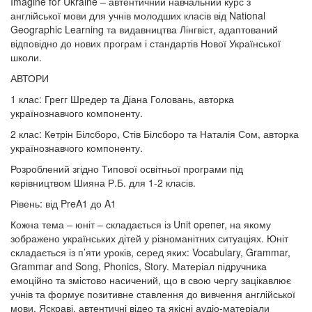
Imagine for Ukraine – автентичний навчальний курс з
англійської мови для учнів молодших класів від National
Geographic Learning та видавництва Лінгвіст, адаптований
відповідно до нових програм і стандартів Нової Української
школи.
АВТОРИ
1 клас: Грегг Шредер та Діана Головань, авторка
українознавчого компоненту.
2 клас: Кетрін Білсборо, Стів Білсборо та Наталія Сом, авторка
українознавчого компоненту.
Розроблений згідно Типової освітньої програми під
керівництвом Шияна Р.Б. для 1-2 класів.
Рівень: від PreA1 до A1
Кожна тема – юніт – складається із Unit opener, на якому
зображено українських дітей у різноманітних ситуаціях. Юніт
складається із п’яти уроків, серед яких: Vocabulary, Grammar,
Grammar and Song, Phonics, Story. Матеріал підручника
емоційно та змістово насичений, що в свою чергу зацікавлює
учнів та формує позитивне ставлення до вивчення англійської
мови. Яскраві, автентичні відео та якісні аудіо-матеріали