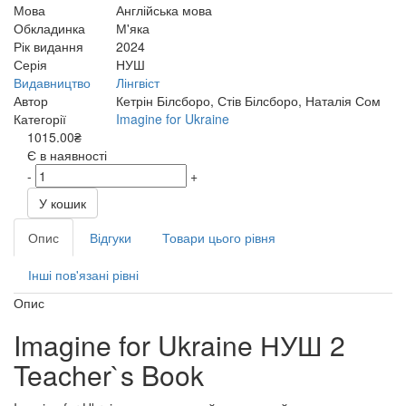
Мова
Англійська мова
Обкладинка
М'яка
Рік видання
2024
Серія
НУШ
Видавництво
Лінгвіст
Автор
Кетрін Білсборо, Стів Білсборо, Наталія Сом
Категорії
Imagine for Ukraine
1015.00₴
Є в наявності
-
+
У кошик
Опис
Відгуки
Товари цього рівня
Інші пов'язані рівні
Опис
Imagine for Ukraine НУШ 2
Teacher`s Book