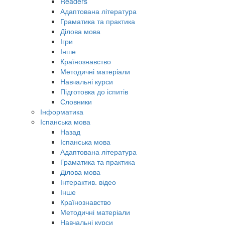
Readers
Адаптована література
Граматика та практика
Ділова мова
Ігри
Інше
Країнознавство
Методичні матеріали
Навчальні курси
Підготовка до іспитів
Словники
Інформатика
Іспанська мова
Назад
Іспанська мова
Адаптована література
Граматика та практика
Ділова мова
Інтерактив. відео
Інше
Країнознавство
Методичні матеріали
Навчальні курси