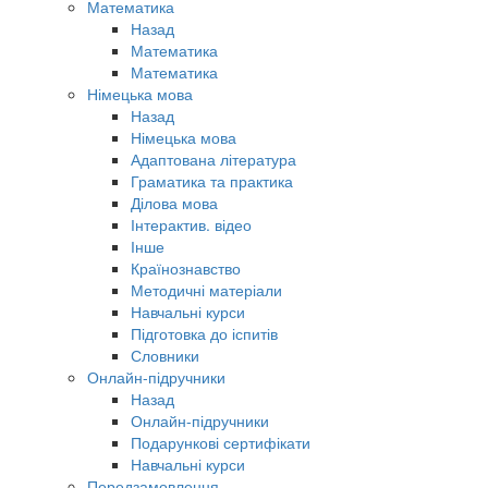
Математика
Назад
Математика
Математика
Німецька мова
Назад
Німецька мова
Адаптована література
Граматика та практика
Ділова мова
Інтерактив. відео
Інше
Країнознавство
Методичні матеріали
Навчальні курси
Підготовка до іспитів
Словники
Онлайн-підручники
Назад
Онлайн-підручники
Подарункові сертифікати
Навчальні курси
Передзамовлення