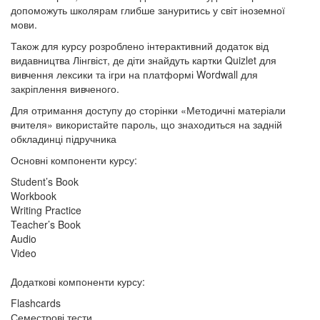
допоможуть школярам глибше зануритись у світ іноземної
мови.
Також для курсу розроблено інтерактивний додаток від
видавництва Лінгвіст, де діти знайдуть картки Quizlet для
вивчення лексики та ігри на платформі Wordwall для
закріплення вивченого.
Для отримання доступу до сторінки «Методичні матеріали
вчителя» використайте пароль, що знаходиться на задній
обкладинці підручника
Основні компоненти курсу:
Student’s Book
Workbook
Writing Practice
Teacher’s Book
Audio
Video
Додаткові компоненти курсу:
Flashcards
Семестрові тести