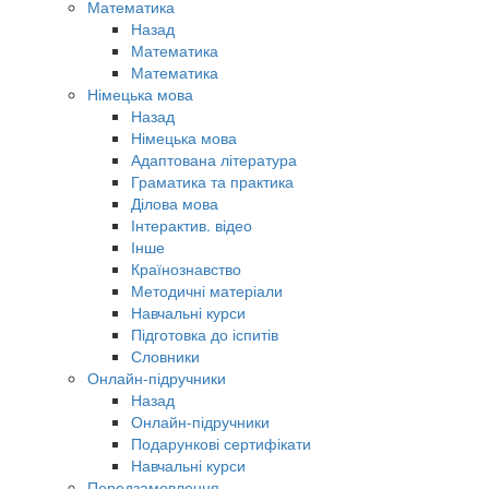
Математика
Назад
Математика
Математика
Німецька мова
Назад
Німецька мова
Адаптована література
Граматика та практика
Ділова мова
Інтерактив. відео
Інше
Країнознавство
Методичні матеріали
Навчальні курси
Підготовка до іспитів
Словники
Онлайн-підручники
Назад
Онлайн-підручники
Подарункові сертифікати
Навчальні курси
Передзамовлення