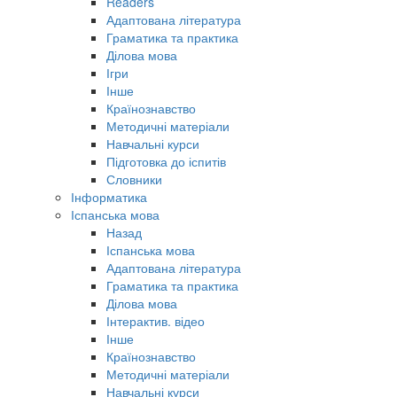
Readers
Адаптована література
Граматика та практика
Ділова мова
Ігри
Інше
Країнознавство
Методичні матеріали
Навчальні курси
Підготовка до іспитів
Словники
Інформатика
Іспанська мова
Назад
Іспанська мова
Адаптована література
Граматика та практика
Ділова мова
Інтерактив. відео
Інше
Країнознавство
Методичні матеріали
Навчальні курси