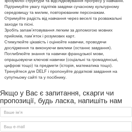
зрозумілої ​​структури та відслідковування прогресу у навчанні.
Підтримуйте увагу підлітків завдяки сучасному культурному
середовищу та милим, повторюваним персонажам.
Отримуйте радість від навчання через веселі та розважальні
заходи та пісні.
Зробіть запам’ятовування легким за допомогою мовних
прийомів, пам’яток і розумових карт.
Стимулюйте цікавість і оцінюйте навички, проводячи
дослідження та виконуючи виклики (останнє завдання).
Поглиблюйте знання та навички французької мови,
опрацьовуючи ключові навички (соціальні та громадянські,
цифрові тощо) та предмети (історія, математика тощо).
Тренуйтеся для DELF і пропонуйте додаткові завдання на
супутньому сайті та у посібнику.
Якщо у Вас є запитання, скарги чи
пропозиції, будь ласка, напишіть нам