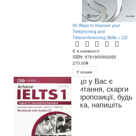
50 Ways to improve your
Telephoning and
Teleconferencing Skills + CD
Є в наявності
ISBN: 9781905992065
270.00₴
540.00₴
У кошик
Якщо у Вас є
запитання, скарги
чи пропозиції, будь
ласка, напишіть
нам