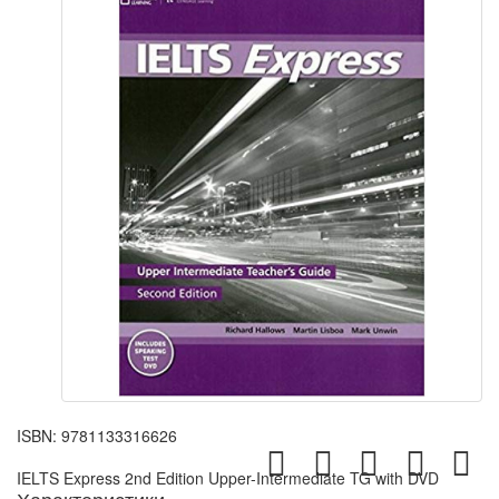
ISBN:
9781133316626
IELTS Express 2nd Edition Upper-Intermediate TG with DVD