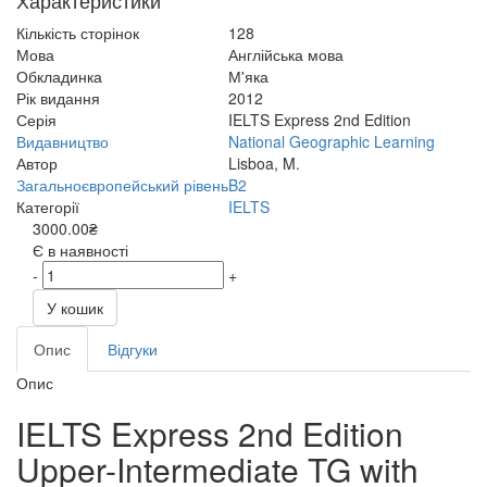
Характеристики
Кількість сторінок
128
Мова
Англійська мова
Обкладинка
М'яка
Рік видання
2012
Серія
IELTS Express 2nd Edition
Видавництво
National Geographic Learning
Автор
Lisboa, M.
Загальноєвропейський рівень
B2
Категорії
IELTS
3000.00₴
Є в наявності
-
+
У кошик
Опис
Відгуки
Опис
IELTS Express 2nd Edition
Upper-Intermediate TG with