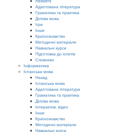
Readers
Адаптована література
Граматика та практика
Ділова мова
Ігри
Інше
Країнознавство
Методичні матеріали
Навчальні курси
Підготовка до іспитів
Словники
Інформатика
Іспанська мова
Назад
Іспанська мова
Адаптована література
Граматика та практика
Ділова мова
Інтерактив. відео
Інше
Країнознавство
Методичні матеріали
Навчальні курси