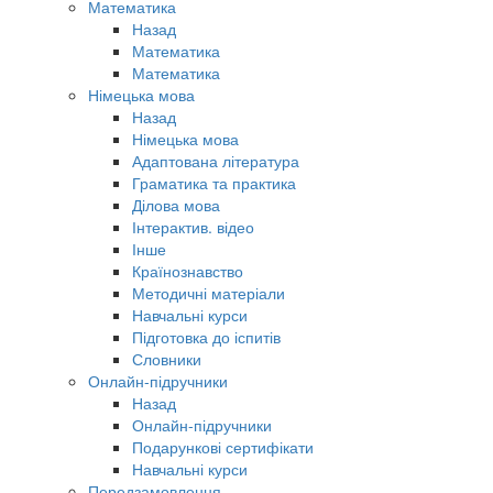
Математика
Назад
Математика
Математика
Німецька мова
Назад
Німецька мова
Адаптована література
Граматика та практика
Ділова мова
Інтерактив. відео
Інше
Країнознавство
Методичні матеріали
Навчальні курси
Підготовка до іспитів
Словники
Онлайн-підручники
Назад
Онлайн-підручники
Подарункові сертифікати
Навчальні курси
Передзамовлення