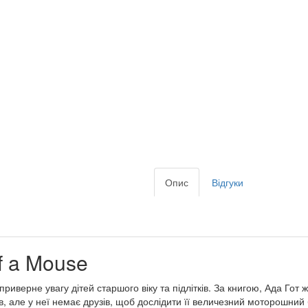
Опис
Відгуки
of a Mouse
иверне увагу дітей старшого віку та підлітків. За книгою, Ада Гот ж
, але у неї немає друзів, щоб дослідити її величезний моторошний б