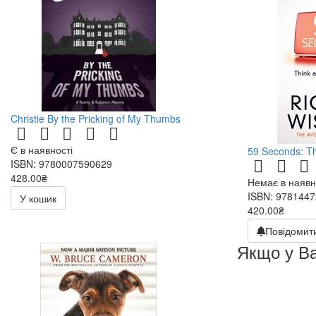
Christie By the Pricking of My Thumbs
Є в наявності
59 Seconds: Thi
ISBN: 9780007590629
428.00₴
Немає в наявн
ISBN: 978144
У кошик
420.00₴
Повідомити
Якщо у Ва