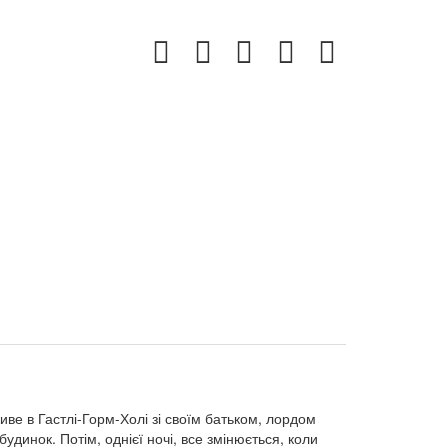
иве в Гастлі-Горм-Холі зі своїм батьком, лордом
удинок. Потім, однієї ночі, все змінюється, коли