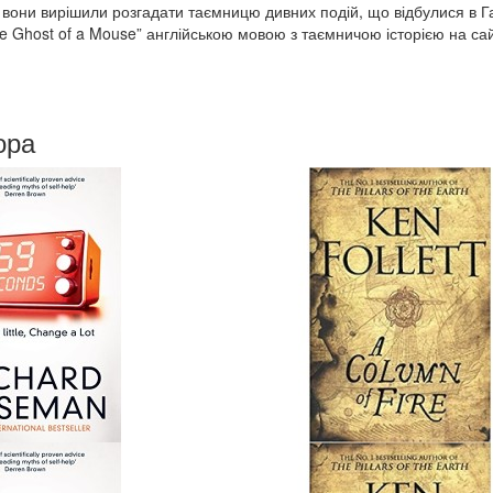
 вони вирішили розгадати таємницю дивних подій, що відбулися в Га
the Ghost of a Mouse” англійською мовою з таємничою історією на са
ора