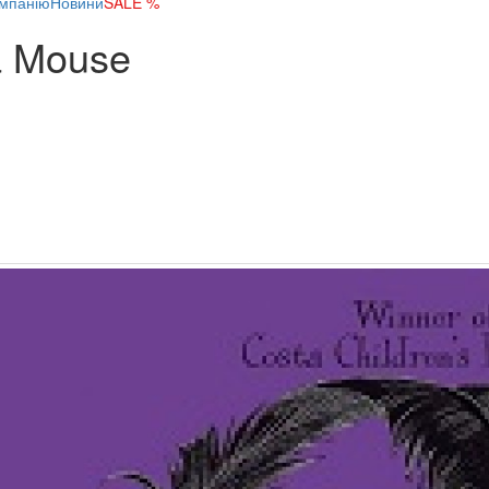
мпанію
Новини
SALE %
 a Mouse