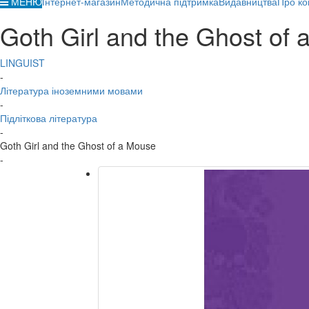
МЕНЮ
Інтернет-магазин
Методична підтримка
Видавництва
Про ко
Goth Girl and the Ghost of
LINGUIST
-
Література іноземними мовами
-
Підліткова література
-
Goth Girl and the Ghost of a Mouse
-