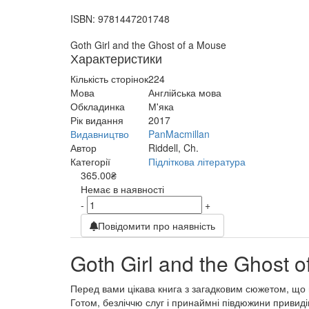
ISBN:
9781447201748
Goth Girl and the Ghost of a Mouse
Характеристики
Кількість сторінок
224
Мова
Англійська мова
Обкладинка
М'яка
Рік видання
2017
Видавництво
PanMacmillan
Автор
Riddell, Ch.
Категорії
Підліткова література
365.00₴
Немає в наявності
-
+
Повідомити про наявність
Goth Girl and the Ghost 
Перед вами цікава книга з загадковим сюжетом, що пр
Готом, безліччю слуг і принаймні півдюжини привидів