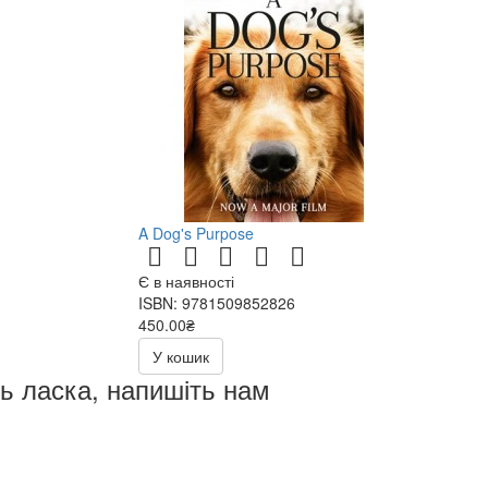
A Dog's Purpose
Є в наявності
ISBN: 9781509852826
450.00₴
У кошик
дь ласка, напишіть нам