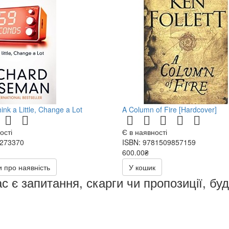
nk a Little, Change a Lot
A Column of Fire [Hardcover]
ості
Є в наявності
7273370
ISBN: 9781509857159
600.00₴
 про наявність
У кошик
с є запитання, скарги чи пропозиції, бу