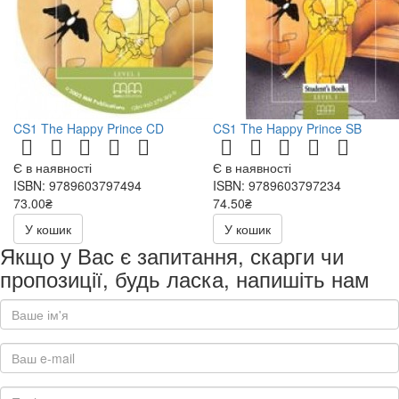
CS1 The Happy Prince CD
CS1 The Happy Prince SB
Є в наявності
Є в наявності
ISBN: 9789603797494
ISBN: 9789603797234
73.00₴
74.50₴
146.00₴
149.00₴
У кошик
У кошик
Якщо у Вас є запитання, скарги чи
пропозиції, будь ласка, напишіть нам