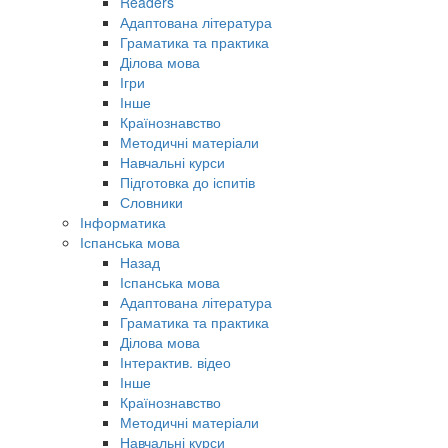
Readers
Адаптована література
Граматика та практика
Ділова мова
Ігри
Інше
Країнознавство
Методичні матеріали
Навчальні курси
Підготовка до іспитів
Словники
Інформатика
Іспанська мова
Назад
Іспанська мова
Адаптована література
Граматика та практика
Ділова мова
Інтерактив. відео
Інше
Країнознавство
Методичні матеріали
Навчальні курси