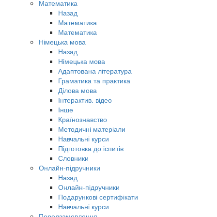
Математика
Назад
Математика
Математика
Німецька мова
Назад
Німецька мова
Адаптована література
Граматика та практика
Ділова мова
Інтерактив. відео
Інше
Країнознавство
Методичні матеріали
Навчальні курси
Підготовка до іспитів
Словники
Онлайн-підручники
Назад
Онлайн-підручники
Подарункові сертифікати
Навчальні курси
Передзамовлення