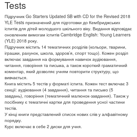
Tests
Підручник Go Starters Updated SB with CD for the Revised 2018
YLE Tests призначений для підготовки до Кембриджських
іспитів для дітей молодшого шкільного віку. Видання відповідає
оновленим вимогам іспитів Cambridge English: Young Learners
(YLE) 2018 року.
Підручник містить 14 тематичних розділів (кольори, тварини,
іграшки, рахунок, школа, здоров’я, спорт тощо). Кожен розділ
включає завдання на формування навичок аудіювання,
читання, говоріння та письма, а також короткий граматичний
коментар, який дозволяє учням повторити структуру, що
вивчається.
Книга містить 5 тестів у форматі іспита. Кожен тест включає 3
секції: аудіювання (4 завдання), читання та письмо (5
завдань), говоріння (тематичний малюнок-завдання). Також у
посібнику є тематичні картки для проведення усної частини
тестів.
У кінці книги представлений список нових слів у алфавітному
порядку.
Курс включає в себе 2 диски для учня.