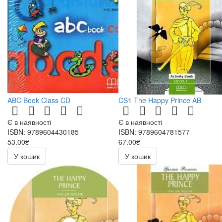
ABC Book Class CD
CS1 The Happy Prince AB
Є в наявності
Є в наявності
ISBN: 9789604430185
ISBN: 9789604781577
53.00₴
67.00₴
106.00₴
134.00₴
У кошик
У кошик