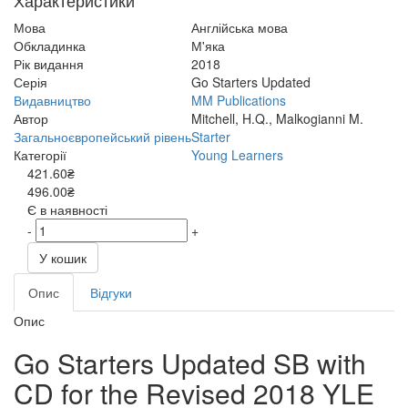
Характеристики
Мова
Англійська мова
Обкладинка
М'яка
Рік видання
2018
Серія
Go Starters Updated
Видавництво
MM Publications
Автор
Mitchell, H.Q., Malkogianni M.
Загальноєвропейський рівень
Starter
Категорії
Young Learners
421.60₴
496.00₴
Є в наявності
-
+
У кошик
Опис
Відгуки
Опис
Go Starters Updated SB with
CD for the Revised 2018 YLE