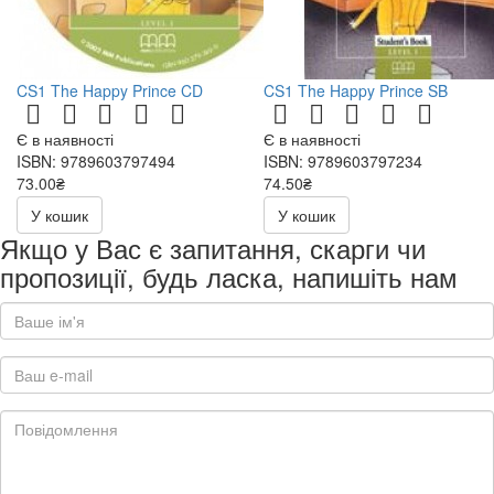
CS1 The Happy Prince CD
CS1 The Happy Prince SB
Є в наявності
Є в наявності
ISBN: 9789603797494
ISBN: 9789603797234
73.00₴
74.50₴
146.00₴
149.00₴
У кошик
У кошик
Якщо у Вас є запитання, скарги чи
пропозиції, будь ласка, напишіть нам