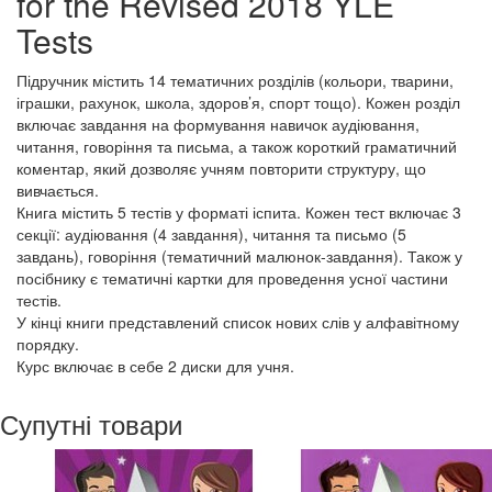
for the Revised 2018 YLE
Tests
Підручник містить 14 тематичних розділів (кольори, тварини,
іграшки, рахунок, школа, здоров’я, спорт тощо). Кожен розділ
включає завдання на формування навичок аудіювання,
читання, говоріння та письма, а також короткий граматичний
коментар, який дозволяє учням повторити структуру, що
вивчається.
Книга містить 5 тестів у форматі іспита. Кожен тест включає 3
секції: аудіювання (4 завдання), читання та письмо (5
завдань), говоріння (тематичний малюнок-завдання). Також у
посібнику є тематичні картки для проведення усної частини
тестів.
У кінці книги представлений список нових слів у алфавітному
порядку.
Курс включає в себе 2 диски для учня.
Супутні товари