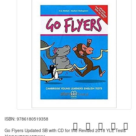
ISBN:
9786180519358
Go Flyers Updated SB with CD for the Revised 2018 YLE Tests