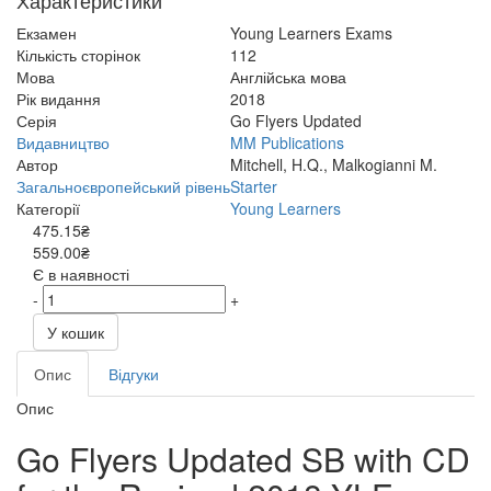
Характеристики
Екзамен
Young Learners Exams
Кількість сторінок
112
Мова
Англійська мова
Рік видання
2018
Серія
Go Flyers Updated
Видавництво
MM Publications
Автор
Mitchell, H.Q., Malkogianni M.
Загальноєвропейський рівень
Starter
Категорії
Young Learners
475.15₴
559.00₴
Є в наявності
-
+
У кошик
Опис
Відгуки
Опис
Go Flyers Updated SB with CD