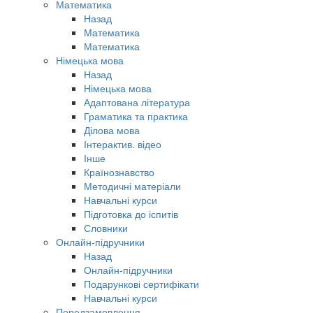
Математика
Назад
Математика
Математика
Німецька мова
Назад
Німецька мова
Адаптована література
Граматика та практика
Ділова мова
Інтерактив. відео
Інше
Країнознавство
Методичні матеріали
Навчальні курси
Підготовка до іспитів
Словники
Онлайн-підручники
Назад
Онлайн-підручники
Подарункові сертифікати
Навчальні курси
Передзамовлення