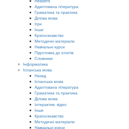
Readers
Адаптована література
Граматика та практика
Ділова мова
Ігри
Інше
Країнознавство
Методичні матеріали
Навчальні курси
Підготовка до іспитів
Словники
Інформатика
Іспанська мова
Назад
Іспанська мова
Адаптована література
Граматика та практика
Ділова мова
Інтерактив. відео
Інше
Країнознавство
Методичні матеріали
Навчальні курси