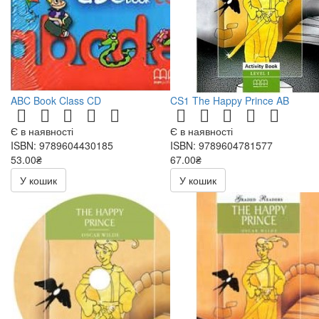
ABC Book Class CD
CS1 The Happy Prince AB
Є в наявності
Є в наявності
ISBN: 9789604430185
ISBN: 9789604781577
53.00₴
67.00₴
106.00₴
134.00₴
У кошик
У кошик