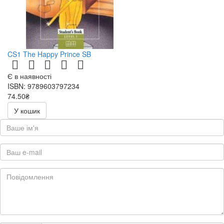
CS1 The Happy Prince SB
Є в наявності
ISBN: 9789603797234
74.50₴
149.00₴
У кошик