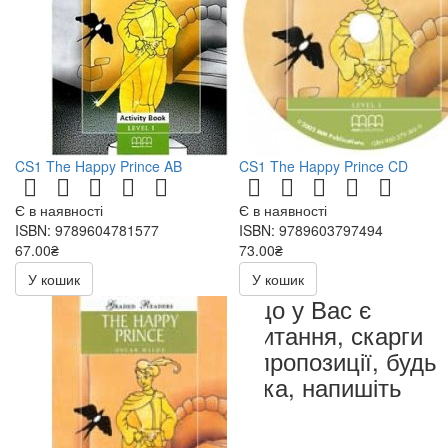
CS1 The Happy Prince AB
CS1 The Happy Prince CD
Є в наявності
Є в наявності
ISBN: 9789604781577
ISBN: 9789603797494
67.00₴
73.00₴
134.00₴
146.00₴
У кошик
У кошик
Якщо у Вас є
запитання, скарги
чи пропозиції, будь
ласка, напишіть
нам