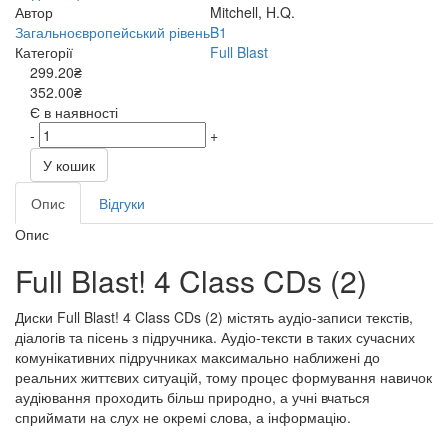
Автор
Mitchell, H.Q.
Загальноєвропейський рівень
B1
Категорії
Full Blast
299.20₴
352.00₴
Є в наявності
-
+
У кошик
Опис
Відгуки
Опис
Full Blast! 4 Class CDs (2)
Диски Full Blast! 4 Class CDs (2) містять аудіо-записи текстів,
діалогів та пісень з підручника. Аудіо-тексти в таких сучасних
комунікативних підручниках максимально наближені до
реальних життєвих ситуацій, тому процес формування навичок
аудіювання проходить більш природно, а учні вчаться
сприймати на слух не окремі слова, а інформацію.