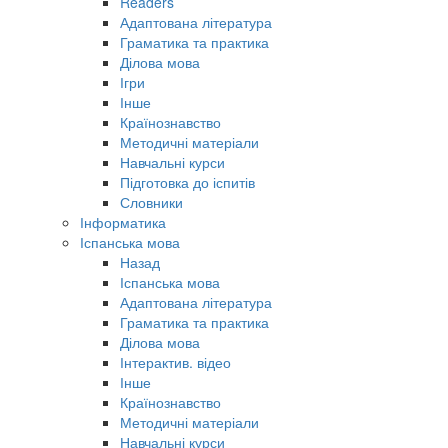
Readers
Адаптована література
Граматика та практика
Ділова мова
Ігри
Інше
Країнознавство
Методичні матеріали
Навчальні курси
Підготовка до іспитів
Словники
Інформатика
Іспанська мова
Назад
Іспанська мова
Адаптована література
Граматика та практика
Ділова мова
Інтерактив. відео
Інше
Країнознавство
Методичні матеріали
Навчальні курси