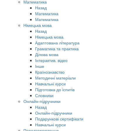
Математика
Назад
Математика
Математика
Німецька мова
Назад
Німецька мова
Адаптована література
Граматика та практика
Ділова мова
Інтерактив. відео
Інше
Країнознавство
Методичні матеріали
Навчальні курси
Підготовка до іспитів
Словники
Онлайн-підручники
Назад
Онлайн-підручники
Подарункові сертифікати
Навчальні курси
Передзамовлення