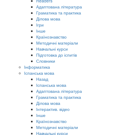
Readers
Адаптована література
Граматика та практика
Ділова мова
Ігри
Інше
Країнознавство
Методичні матеріали
Навчальні курси
Підготовка до іспитів
Словники
Інформатика
Іспанська мова
Назад
Іспанська мова
Адаптована література
Граматика та практика
Ділова мова
Інтерактив. відео
Інше
Країнознавство
Методичні матеріали
Навчальні курси