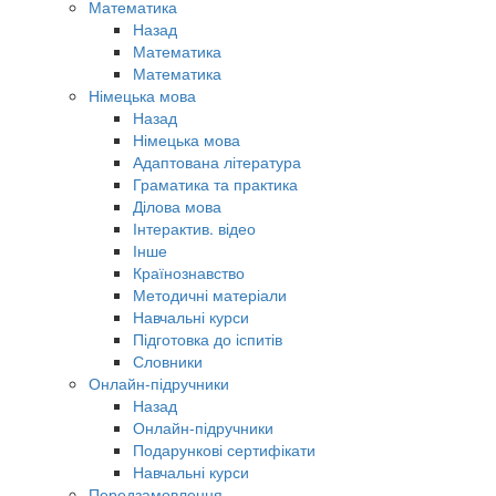
Математика
Назад
Математика
Математика
Німецька мова
Назад
Німецька мова
Адаптована література
Граматика та практика
Ділова мова
Інтерактив. відео
Інше
Країнознавство
Методичні матеріали
Навчальні курси
Підготовка до іспитів
Словники
Онлайн-підручники
Назад
Онлайн-підручники
Подарункові сертифікати
Навчальні курси
Передзамовлення