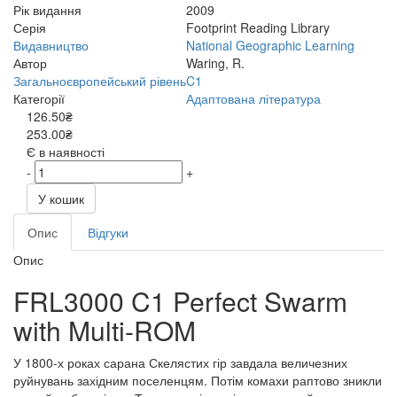
Рік видання
2009
Серія
Footprint Reading Library
Видавництво
National Geographic Learning
Автор
Waring, R.
Загальноєвропейський рівень
C1
Категорії
Адаптована література
126.50₴
253.00₴
Є в наявності
-
+
У кошик
Опис
Відгуки
Опис
FRL3000 C1 Perfect Swarm
with Multi-ROM
У 1800-х роках сарана Скелястих гір завдала величезних
руйнувань західним поселенцям. Потім комахи раптово зникли