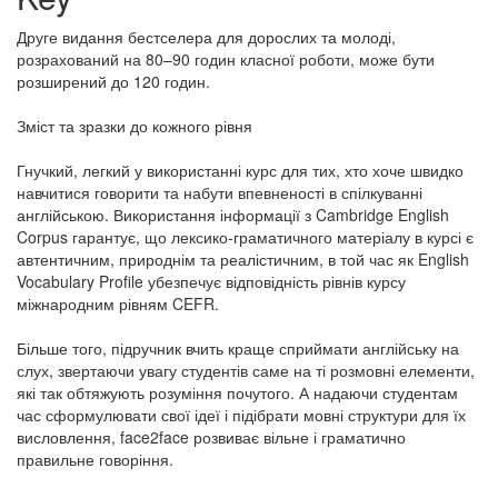
Друге видання бестселера для дорослих та молоді,
розрахований на 80–90 годин класної роботи, може бути
розширений до 120 годин.
Зміст та зразки до кожного рівня
Гнучкий, легкий у використанні курс для тих, хто хоче швидко
навчитися говорити та набути впевненості в спілкуванні
англійською. Використання інформації з Cambridge English
Corpus гарантує, що лексико-граматичного матеріалу в курсі є
автентичним, природнім та реалістичним, в той час як English
Vocabulary Profile убезпечує відповідність рівнів курсу
міжнародним рівням CEFR.
Більше того, підручник вчить краще сприймати англійську на
слух, звертаючи увагу студентів саме на ті розмовні елементи,
які так обтяжують розуміння почутого. А надаючи студентам
час сформулювати свої ідеї і підібрати мовні структури для їх
висловлення, face2face розвиває вільне і граматично
правильне говоріння.