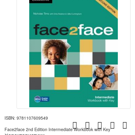
ISBN:
9781107609549
Face2face 2nd Edition Intermediate Workbook with Key