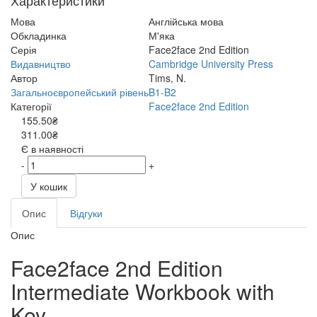
Характеристики
Мова
Англійська мова
Обкладинка
М'яка
Серія
Face2face 2nd Edition
Видавництво
Cambridge University Press
Автор
Tims, N.
Загальноєвропейський рівень
B1-B2
Категорії
Face2face 2nd Edition
155.50₴
311.00₴
Є в наявності
-
+
У кошик
Опис
Відгуки
Опис
Face2face 2nd Edition
Intermediate Workbook with
Key