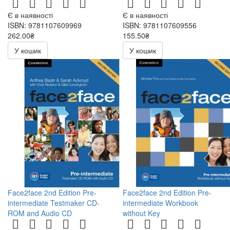
Є в наявності
Є в наявності
ISBN: 9781107609969
ISBN: 9781107609556
262.00₴
155.50₴
524.00₴
311.00₴
У кошик
У кошик
Face2face 2nd Edition Pre-
Face2face 2nd Edition Pre-
intermediate Testmaker CD-
intermediate Workbook
ROM and Audio CD
without Key