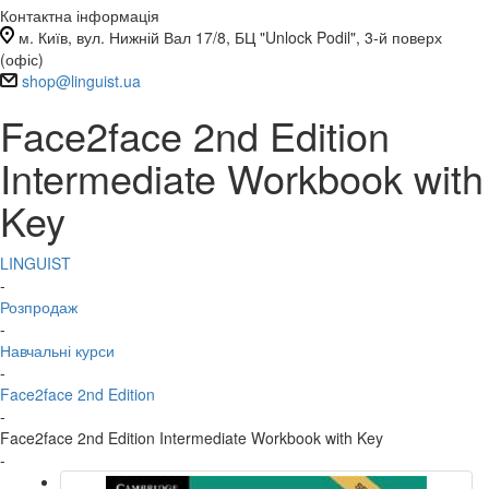
Контактна інформація
м. Київ, вул. Нижній Вал 17/8, БЦ "Unlock Podil", 3-й поверх
(офіс)
shop@linguist.ua
Face2face 2nd Edition
Intermediate Workbook with
Key
LINGUIST
-
Розпродаж
-
Навчальні курси
-
Face2face 2nd Edition
-
Face2face 2nd Edition Intermediate Workbook with Key
-