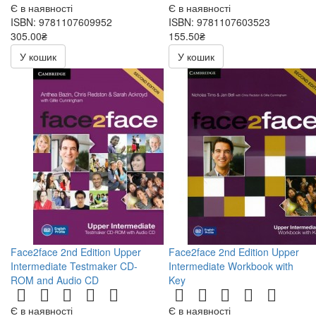
Є в наявності
Є в наявності
ISBN: 9781107609952
ISBN: 9781107603523
305.00₴
155.50₴
610.00₴
311.00₴
У кошик
У кошик
Face2face 2nd Edition Upper
Face2face 2nd Edition Upper
Intermediate Testmaker CD-
Intermediate Workbook with
ROM and Audio CD
Key
Є в наявності
Є в наявності