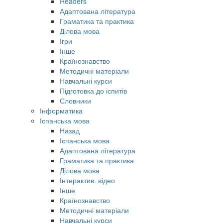
Readers
Адаптована література
Граматика та практика
Ділова мова
Ігри
Інше
Країнознавство
Методичні матеріали
Навчальні курси
Підготовка до іспитів
Словники
Інформатика
Іспанська мова
Назад
Іспанська мова
Адаптована література
Граматика та практика
Ділова мова
Інтерактив. відео
Інше
Країнознавство
Методичні матеріали
Навчальні курси