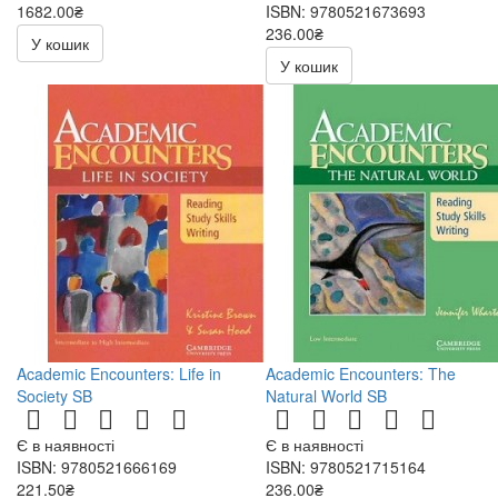
1682.00₴
ISBN: 9780521673693
236.00₴
У кошик
472.00₴
У кошик
Academic Encounters: Life in
Academic Encounters: The
Society SB
Natural World SB
Є в наявності
Є в наявності
ISBN: 9780521666169
ISBN: 9780521715164
221.50₴
236.00₴