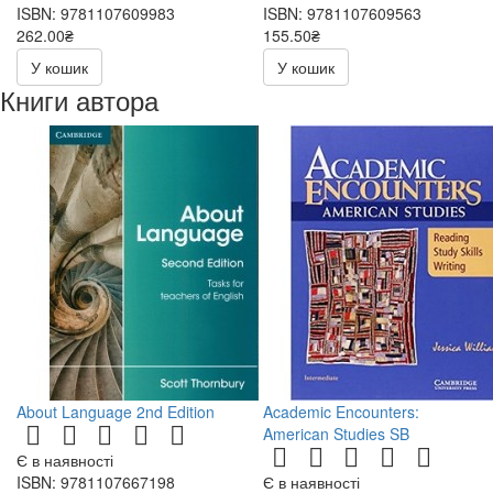
ISBN: 9781107609983
ISBN: 9781107609563
262.00₴
155.50₴
524.00₴
311.00₴
У кошик
У кошик
Книги автора
About Language 2nd Edition
Academic Encounters:
American Studies SB
Є в наявності
ISBN: 9781107667198
Є в наявності