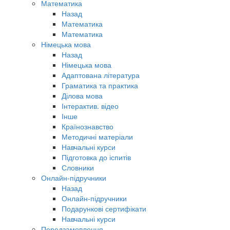
Математика
Назад
Математика
Математика
Німецька мова
Назад
Німецька мова
Адаптована література
Граматика та практика
Ділова мова
Інтерактив. відео
Інше
Країнознавство
Методичні матеріали
Навчальні курси
Підготовка до іспитів
Словники
Онлайн-підручники
Назад
Онлайн-підручники
Подарункові сертифікати
Навчальні курси
Передзамовлення