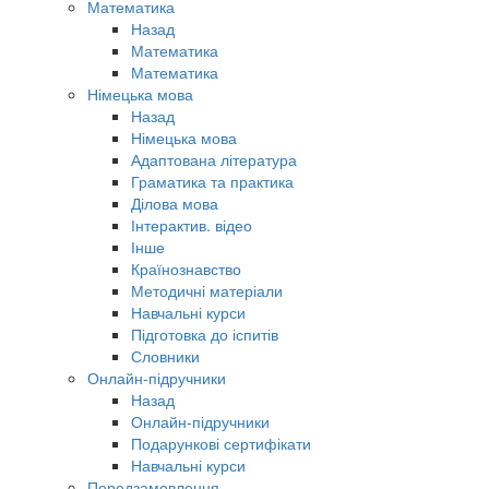
Математика
Назад
Математика
Математика
Німецька мова
Назад
Німецька мова
Адаптована література
Граматика та практика
Ділова мова
Інтерактив. відео
Інше
Країнознавство
Методичні матеріали
Навчальні курси
Підготовка до іспитів
Словники
Онлайн-підручники
Назад
Онлайн-підручники
Подарункові сертифікати
Навчальні курси
Передзамовлення