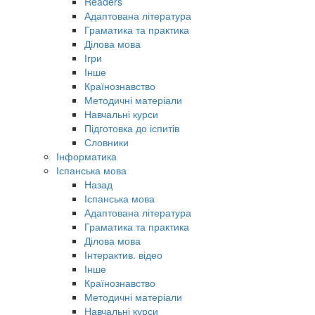
Readers
Адаптована література
Граматика та практика
Ділова мова
Ігри
Інше
Країнознавство
Методичні матеріали
Навчальні курси
Підготовка до іспитів
Словники
Інформатика
Іспанська мова
Назад
Іспанська мова
Адаптована література
Граматика та практика
Ділова мова
Інтерактив. відео
Інше
Країнознавство
Методичні матеріали
Навчальні курси