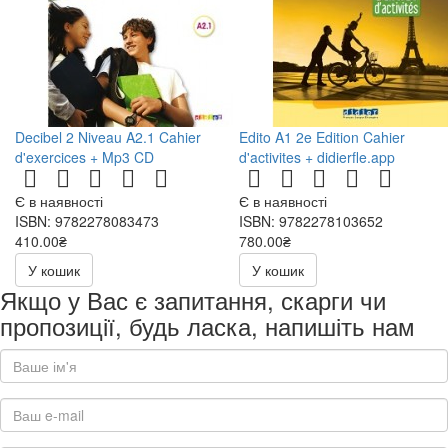
Decibel 2 Niveau A2.1 Cahier
Edito A1 2e Edition Cahier
d'exercices + Mp3 CD
d'activites + didierfle.app
Є в наявності
Є в наявності
ISBN: 9782278083473
ISBN: 9782278103652
410.00₴
780.00₴
У кошик
У кошик
Якщо у Вас є запитання, скарги чи
пропозиції, будь ласка, напишіть нам