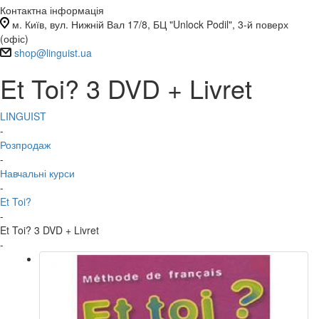
Контактна інформація
м. Київ, вул. Нижній Вал 17/8, БЦ "Unlock Podil", 3-й поверх
(офіс)
shop@linguist.ua
Et Toi? 3 DVD + Livret
LINGUIST
-
Розпродаж
-
Навчальні курси
-
Et Toi?
-
Et Toi? 3 DVD + Livret
-