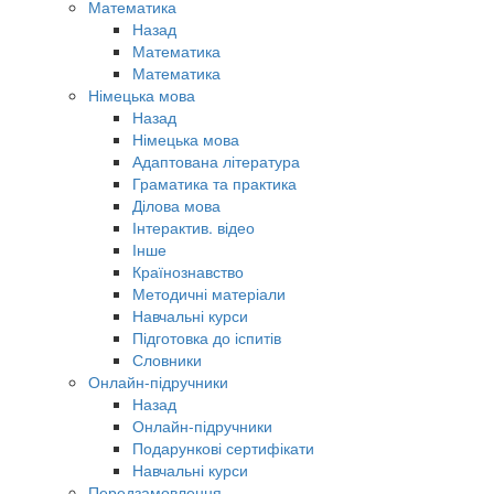
Математика
Назад
Математика
Математика
Німецька мова
Назад
Німецька мова
Адаптована література
Граматика та практика
Ділова мова
Інтерактив. відео
Інше
Країнознавство
Методичні матеріали
Навчальні курси
Підготовка до іспитів
Словники
Онлайн-підручники
Назад
Онлайн-підручники
Подарункові сертифікати
Навчальні курси
Передзамовлення