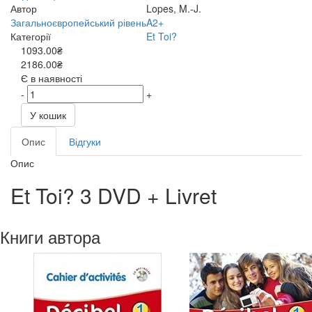
Автор
Lopes, M.-J.
Загальноєвропейський рівень
A2+
Категорії
Et Toi?
1093.00₴
2186.00₴
Є в наявності
-
+
У кошик
Опис
Відгуки
Опис
Et Toi? 3 DVD + Livret
Книги автора