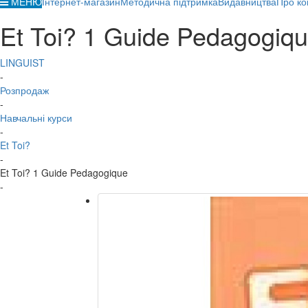
МЕНЮ
Інтернет-магазин
Методична підтримка
Видавництва
Про ко
Et Toi? 1 Guide Pedagogiq
LINGUIST
-
Розпродаж
-
Навчальні курси
-
Et Toi?
-
Et Toi? 1 Guide Pedagogique
-