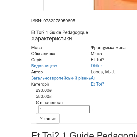
ISBN:
9782278059805
Et Toi? 1 Guide Pedagogique
Характеристики
Мова
Французька мова
Обкладинка
М'яка
Серія
Et Toi?
Видавництво
Didier
Автор
Lopes, M.-J.
Загальноєвропейський рівень
A1
Категорії
Et Toi?
290.00₴
580.00₴
Є в наявності
-
+
У кошик
Et Toi? 1 Guide Pedagog