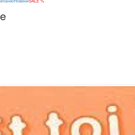
мпанію
Новини
SALE %
ue