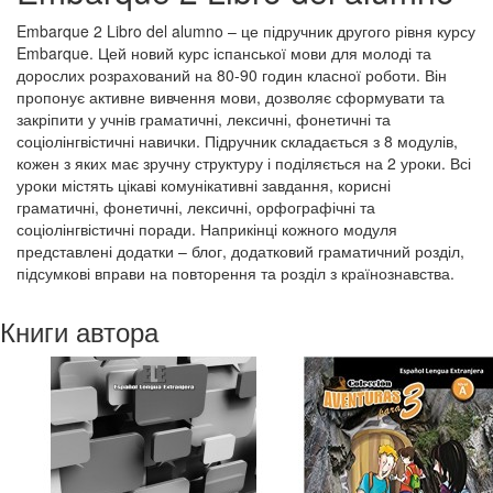
Embarque 2 Libro del alumno – це підручник другого рівня курсу
Embarque. Цей новий курс іспанської мови для молоді та
дорослих розрахований на 80-90 годин класної роботи. Він
пропонує активне вивчення мови, дозволяє сформувати та
закріпити у учнів граматичні, лексичні, фонетичні та
соціолінгвістичні навички. Підручник складається з 8 модулів,
кожен з яких має зручну структуру і поділяється на 2 уроки. Всі
уроки містять цікаві комунікативні завдання, корисні
граматичні, фонетичні, лексичні, орфографічні та
соціолінгвістичні поради. Наприкінці кожного модуля
представлені додатки – блог, додатковий граматичний розділ,
підсумкові вправи на повторення та розділ з країнознавства.
Книги автора