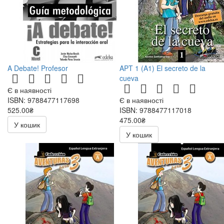
A Debate! Profesor
APT 1 (A1) El secreto de la
cueva
Є в наявності
ISBN: 9788477117698
Є в наявності
525.00₴
ISBN: 9788477117018
750.00₴
475.00₴
У кошик
У кошик