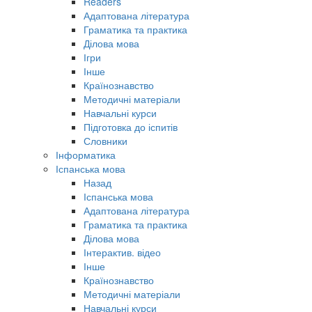
Readers
Адаптована література
Граматика та практика
Ділова мова
Ігри
Інше
Країнознавство
Методичні матеріали
Навчальні курси
Підготовка до іспитів
Словники
Інформатика
Іспанська мова
Назад
Іспанська мова
Адаптована література
Граматика та практика
Ділова мова
Інтерактив. відео
Інше
Країнознавство
Методичні матеріали
Навчальні курси