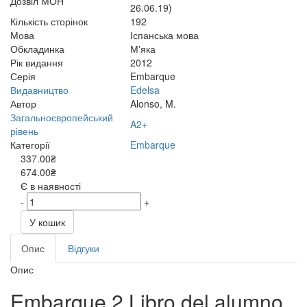
Дозвіл МОН
26.06.19)
Кількість сторінок
192
Мова
Іспанська мова
Обкладинка
М'яка
Рік видання
2012
Серія
Embarque
Видавництво
Edelsa
Автор
Alonso, M.
Загальноєвропейський
A2+
рівень
Категорії
Embarque
337.00₴
674.00₴
Є в наявності
-
+
У кошик
Опис
Відгуки
Опис
Embarque 2 Libro del alumno