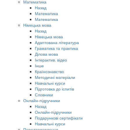
Математика
Назад
Математика
Математика
Німецька мова
Назад
Німецька мова
Адаптована література
Граматика та практика
Ділова мова
Інтерактив. відео
Інше
Країнознавство
Методичні матеріали
Навчальні курси
Підготовка до іспитів
Словники
Онлайн-підручники
Назад
Онлайн-підручники
Подарункові сертифікати
Навчальні курси
Передзамовлення