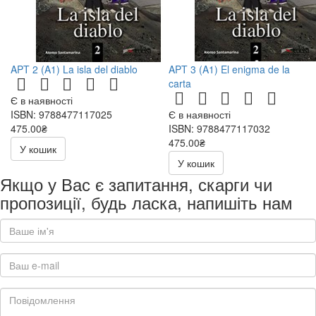
APT 2 (A1) La isla del diablo
APT 3 (A1) El enigma de la
carta
Є в наявності
ISBN: 9788477117025
Є в наявності
475.00₴
ISBN: 9788477117032
475.00₴
У кошик
У кошик
Якщо у Вас є запитання, скарги чи
пропозиції, будь ласка, напишіть нам