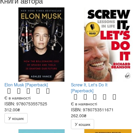
Книги автора
Elon Musk [Paperback]
Screw It, Let's Do It
[Paperback]
Є в наявності
ISBN: 9780753557525
Є в наявності
312.00₴
ISBN: 9780753511671
262.00₴
У кошик
У кошик