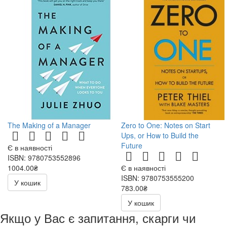
The Making of a Manager
Zero to One: Notes on Start
Ups, or How to Build the
Future
Є в наявності
ISBN: 9780753552896
1004.00₴
Є в наявності
ISBN: 9780753555200
У кошик
783.00₴
У кошик
Якщо у Вас є запитання, скарги чи