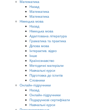
Математика
Назад
Математика
Математика
Німецька мова
Назад
Німецька мова
Адаптована література
Граматика та практика
Ділова мова
Інтерактив. відео
Інше
Країнознавство
Методичні матеріали
Навчальні курси
Підготовка до іспитів
Словники
Онлайн-підручники
Назад
Онлайн-підручники
Подарункові сертифікати
Навчальні курси
Передзамовлення