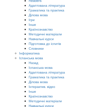
Readers
Адаптована література
Граматика та практика
Ділова мова
Ігри
Інше
Країнознавство
Методичні матеріали
Навчальні курси
Підготовка до іспитів
Словники
Інформатика
Іспанська мова
Назад
Іспанська мова
Адаптована література
Граматика та практика
Ділова мова
Інтерактив. відео
Інше
Країнознавство
Методичні матеріали
Навчальні курси