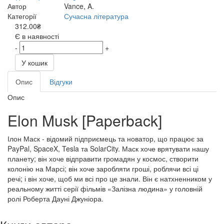
Автор
Vance, A.
Категорії
Сучасна література
312.00₴
Є в наявності
-
+
У кошик
Опис
Відгуки
Опис
Elon Musk [Paperback]
Ілон Маск - відомий підприємець та новатор, що працює за
PayPal, SpaceX, Tesla та SolarCity. Маск хоче врятувати нашу
планету; він хоче відправити громадян у космос, створити
колонію на Марсі; він хоче заробляти гроші, роблячи всі ці
речі; і він хоче, щоб ми всі про це знали. Він є натхненником у
реальному житті серії фільмів «Залізна людина» у головній
ролі Роберта Дауні Джуніора.