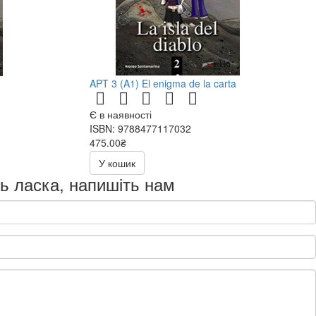
APT 3 (A1) El enigma de la carta
Є в наявності
ISBN: 9788477117032
475.00₴
У кошик
дь ласка, напишіть нам