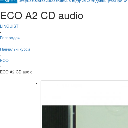
МЕНЮ
Інтернет-магазин
Методична підтримка
Видавництва
Про ко
ECO A2 CD audio
LINGUIST
-
Розпродаж
-
Навчальні курси
-
ECO
-
ECO A2 CD audio
-