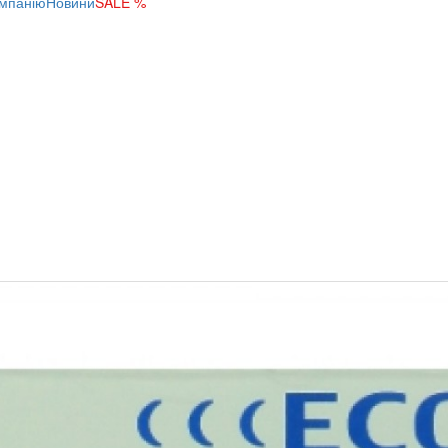
мпанію
Новини
SALE %