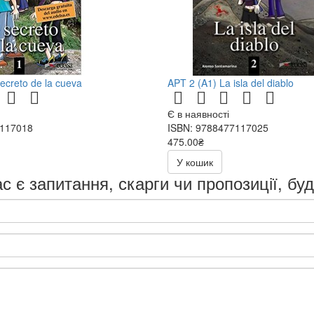
secreto de la cueva
APT 2 (A1) La isla del diablo
Є в наявності
7117018
ISBN: 9788477117025
475.00₴
У кошик
с є запитання, скарги чи пропозиції, бу