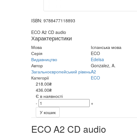
ISBN:
9788477118893
ECO A2 CD audio
Характеристики
Мова
Іспанська мова
Серія
ECO
Видавництво
Edelsa
Автор
Gonzalez, A.
Загальноєвропейський рівень
A2
Категорії
ECO
218.00₴
436.00₴
Є в наявності
-
+
У кошик
ECO A2 CD audio