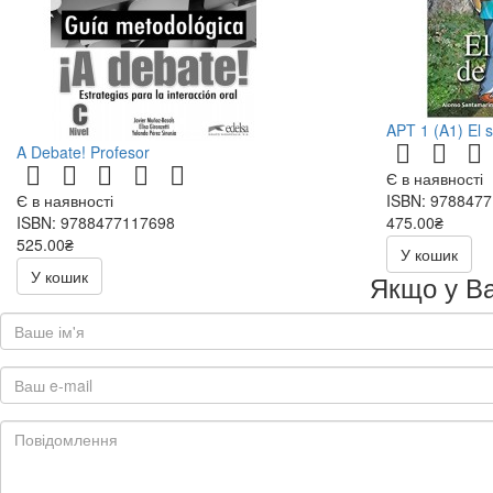
APT 1 (A1) El 
A Debate! Profesor
Є в наявності
Є в наявності
ISBN: 978847
ISBN: 9788477117698
475.00₴
525.00₴
У кошик
750.00₴
У кошик
Якщо у Ва