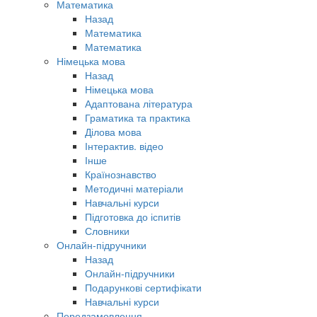
Математика
Назад
Математика
Математика
Німецька мова
Назад
Німецька мова
Адаптована література
Граматика та практика
Ділова мова
Інтерактив. відео
Інше
Країнознавство
Методичні матеріали
Навчальні курси
Підготовка до іспитів
Словники
Онлайн-підручники
Назад
Онлайн-підручники
Подарункові сертифікати
Навчальні курси
Передзамовлення