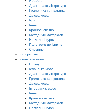
Readers
Адаптована література
Граматика та практика
Ділова мова
Ігри
Інше
Країнознавство
Методичні матеріали
Навчальні курси
Підготовка до іспитів
Словники
Інформатика
Іспанська мова
Назад
Іспанська мова
Адаптована література
Граматика та практика
Ділова мова
Інтерактив. відео
Інше
Країнознавство
Методичні матеріали
Навчальні курси