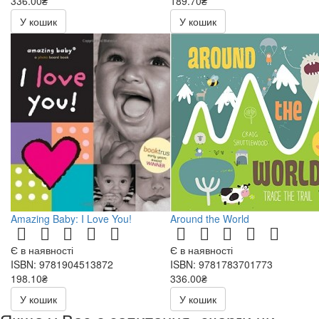
336.00₴
189.70₴
271.00₴
У кошик
У кошик
Amazing Baby: I Love You!
Around the World
Є в наявності
Є в наявності
ISBN: 9781904513872
ISBN: 9781783701773
198.10₴
336.00₴
283.00₴
У кошик
У кошик