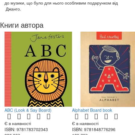
до музики, що було для нього особливим подарунком від
Джанго.
Книги автора
ABC (Look & Say Board)
Alphabet Board book
Є в наявності
Є в наявності
ISBN: 9781783702343
ISBN: 9781848776296