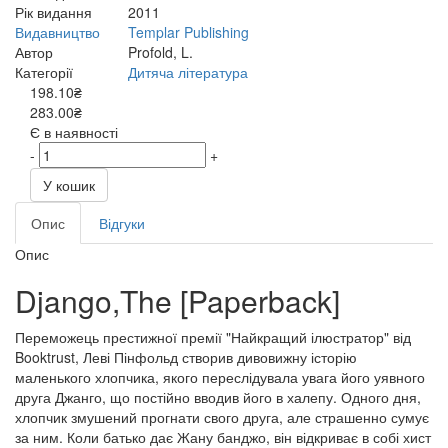
Рік видання
2011
Видавництво
Templar Publishing
Автор
Profold, L.
Категорії
Дитяча література
198.10₴
283.00₴
Є в наявності
-
+
У кошик
Опис
Відгуки
Опис
Django,The [Paperback]
Переможець престижної премії "Найкращий ілюстратор" від
Booktrust, Леві Пінфольд створив дивовижну історію
маленького хлопчика, якого переслідувала увага його уявного
друга Джанго, що постійно вводив його в халепу. Одного дня,
хлопчик змушений прогнати свого друга, але страшенно сумує
за ним. Коли батько дає Жану банджо, він відкриває в собі хист