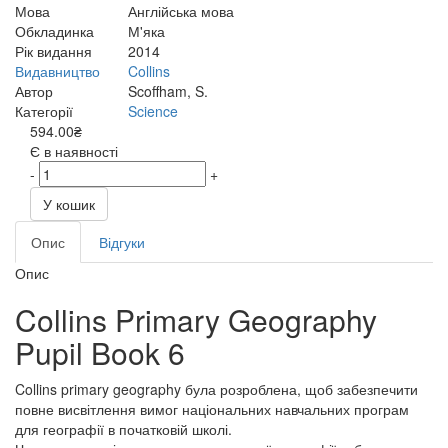
Мова
Англійська мова
Обкладинка
М'яка
Рік видання
2014
Видавництво
Collins
Автор
Scoffham, S.
Категорії
Science
594.00₴
Є в наявності
-
+
У кошик
Опис
Відгуки
Опис
Collins Primary Geography
Pupil Book 6
Collins primary geography була розроблена, щоб забезпечити
повне висвітлення вимог національних навчальних програм
для географії в початковій школі.