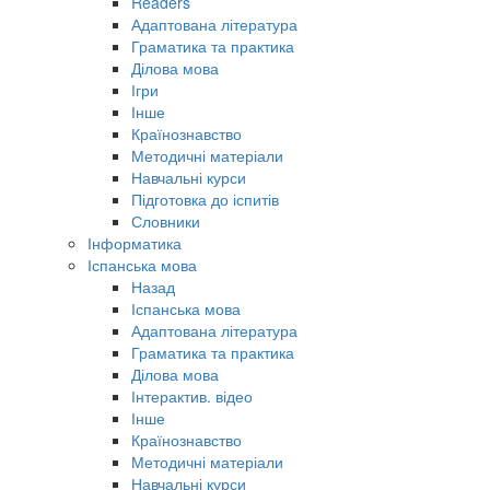
Readers
Адаптована література
Граматика та практика
Ділова мова
Ігри
Інше
Країнознавство
Методичні матеріали
Навчальні курси
Підготовка до іспитів
Словники
Інформатика
Іспанська мова
Назад
Іспанська мова
Адаптована література
Граматика та практика
Ділова мова
Інтерактив. відео
Інше
Країнознавство
Методичні матеріали
Навчальні курси