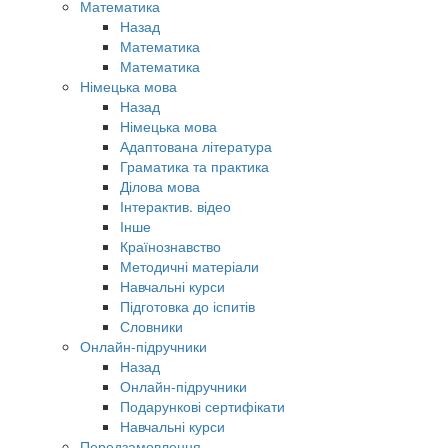
Математика
Назад
Математика
Математика
Німецька мова
Назад
Німецька мова
Адаптована література
Граматика та практика
Ділова мова
Інтерактив. відео
Інше
Країнознавство
Методичні матеріали
Навчальні курси
Підготовка до іспитів
Словники
Онлайн-підручники
Назад
Онлайн-підручники
Подарункові сертифікати
Навчальні курси
Передзамовлення