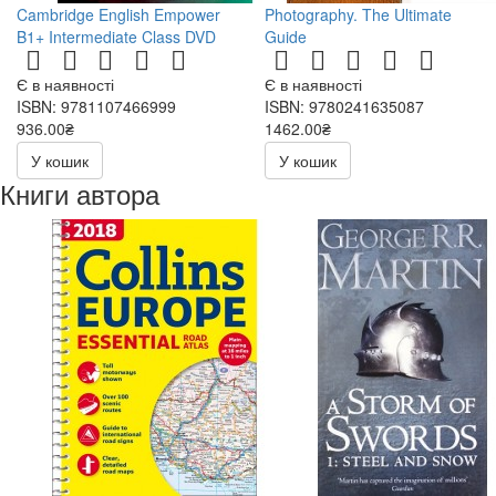
Cambridge English Empower
Photography. The Ultimate
B1+ Intermediate Class DVD
Guide
Є в наявності
Є в наявності
ISBN: 9781107466999
ISBN: 9780241635087
936.00₴
1462.00₴
1872.00₴
У кошик
У кошик
Книги автора