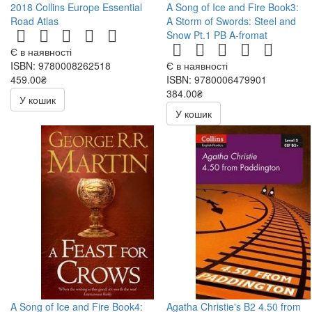
2018 Collins Europe Essential
A Song of Ice and Fire Book3:
Road Atlas
A Storm of Swords: Steel and
Snow Pt.1 PB A-fromat
Є в наявності
ISBN: 9780008262518
Є в наявності
459.00₴
ISBN: 9780006479901
540.00₴
384.00₴
У кошик
У кошик
A Song of Ice and Fire Book4:
Agatha Christie's B2 4.50 from