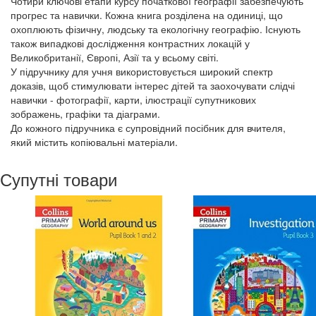
Чотири ключові етапи курсу початкової географії забезпечують
прогрес та навички. Кожна книга розділена на одиниці, що
охоплюють фізичну, людську та екологічну географію. Існують
також випадкові дослідження контрастних локацій у
Великобританії, Європі, Азії та у всьому світі.
У підручнику для учня використовується широкий спектр
доказів, щоб стимулювати інтерес дітей та заохочувати слідчі
навички - фотографії, карти, ілюстрації супутникових
зображень, графіки та діаграми.
До кожного підручника є супровідний посібник для вчителя,
який містить копіювальні матеріали.
Супутні товари