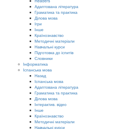
Readers
Адаптована література
Граматика та практика
Ділова мова
Ігри
Інше
Країнознавство
Методичні матеріали
Навчальні курси
Підготовка до іспитів
Словники
Інформатика
Іспанська мова
Назад
Іспанська мова
Адаптована література
Граматика та практика
Ділова мова
Інтерактив. відео
Інше
Країнознавство
Методичні матеріали
Навчальні курси