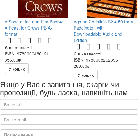
A Song of Ice and Fire Book4:
Agatha Christie's B2 4.50 from
A Feast for Crows PB A-
Paddington with
format
Downloadable Audio 2nd
Edition
Є в наявності
ISBN: 9780006486121
Є в наявності
356.00₴
ISBN: 9780008262396
280.00₴
У кошик
400.00₴
У кошик
Якщо у Вас є запитання, скарги чи
пропозиції, будь ласка, напишіть нам