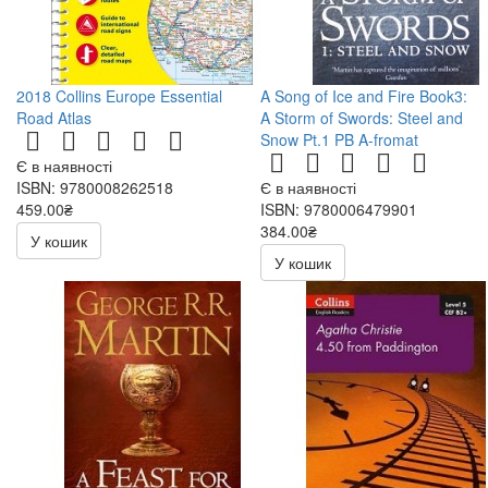
2018 Collins Europe Essential
A Song of Ice and Fire Book3:
Road Atlas
A Storm of Swords: Steel and
Snow Pt.1 PB A-fromat
Є в наявності
ISBN: 9780008262518
Є в наявності
459.00₴
ISBN: 9780006479901
540.00₴
384.00₴
У кошик
У кошик