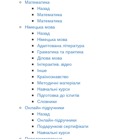
Математика
Назад
Математика
Математика
Німецька мова
Назад
Німецька мова
Адаптована література
Граматика та практика
Ділова мова
Інтерактив. відео
Інше
Країнознавство
Методичні матеріали
Навчальні курси
Підготовка до іспитів
Словники
Онлайн-підручники
Назад
Онлайн-підручники
Подарункові сертифікати
Навчальні курси
Передзамовлення