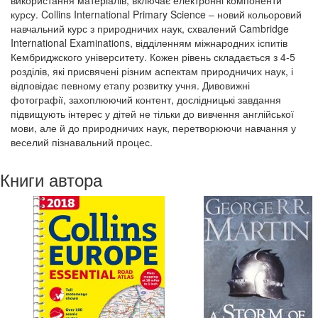
використання матеріалів, включає електронні компоненти
курсу. Collins International Primary Science – новий кольоровий
навчальний курс з природничих наук, схвалений Cambridge
International Examinations, відділенням міжнародних іспитів
Кембриджского університету. Кожен рівень складається з 4-5
розділів, які присвячені різним аспектам природничих наук, і
відповідає певному етапу розвитку учня. Дивовижні
фотографії, захоплюючий контент, дослідницькі завдання
підвищують інтерес у дітей не тільки до вивчення англійської
мови, але й до природничих наук, перетворюючи навчання у
веселий пізнавальний процес.
Книги автора