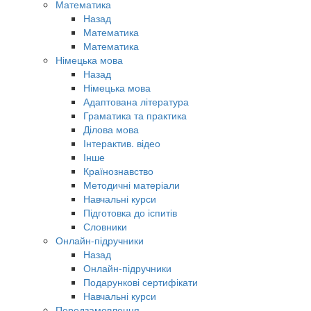
Математика
Назад
Математика
Математика
Німецька мова
Назад
Німецька мова
Адаптована література
Граматика та практика
Ділова мова
Інтерактив. відео
Інше
Країнознавство
Методичні матеріали
Навчальні курси
Підготовка до іспитів
Словники
Онлайн-підручники
Назад
Онлайн-підручники
Подарункові сертифікати
Навчальні курси
Передзамовлення