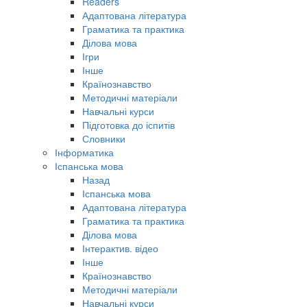
Readers
Адаптована література
Граматика та практика
Ділова мова
Ігри
Інше
Країнознавство
Методичні матеріали
Навчальні курси
Підготовка до іспитів
Словники
Інформатика
Іспанська мова
Назад
Іспанська мова
Адаптована література
Граматика та практика
Ділова мова
Інтерактив. відео
Інше
Країнознавство
Методичні матеріали
Навчальні курси