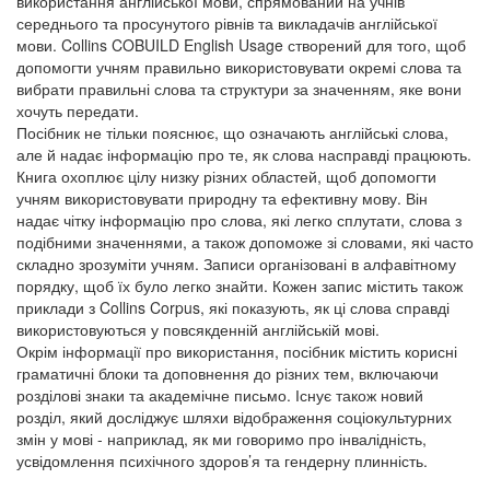
використання англійської мови, спрямований на учнів
середнього та просунутого рівнів та викладачів англійської
мови. Collins COBUILD English Usage створений для того, щоб
допомогти учням правильно використовувати окремі слова та
вибрати правильні слова та структури за значенням, яке вони
хочуть передати.
Посібник не тільки пояснює, що означають англійські слова,
але й надає інформацію про те, як слова насправді працюють.
Книга охоплює цілу низку різних областей, щоб допомогти
учням використовувати природну та ефективну мову. Він
надає чітку інформацію про слова, які легко сплутати, слова з
подібними значеннями, а також допоможе зі словами, які часто
складно зрозуміти учням. Записи організовані в алфавітному
порядку, щоб їх було легко знайти. Кожен запис містить також
приклади з Collins Corpus, які показують, як ці слова справді
використовуються у повсякденній англійській мові.
Окрім інформації про використання, посібник містить корисні
граматичні блоки та доповнення до різних тем, включаючи
розділові знаки та академічне письмо. Існує також новий
розділ, який досліджує шляхи відображення соціокультурних
змін у мові - наприклад, як ми говоримо про інвалідність,
усвідомлення психічного здоров’я та гендерну плинність.