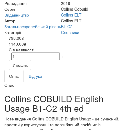
Рік видання
2019
Серія
Collins Cobuild
Видавництво
Collins ELT
Автор
Collins ELT
Загальноєвропейський рівень
B1-C2
Категорії
Словники
798.00₴
1140.00₴
Є в наявності
-
+
У кошик
Опис
Відгуки
Опис
Collins COBUILD English
Usage B1-C2 4th ed
Нове видання Collins COBUILD English Usage - це сучасний,
простий у користуванні та поглиблений посібник із