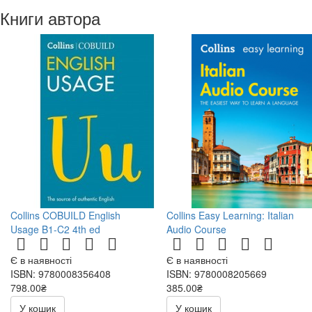
Книги автора
Collins COBUILD English
Collins Easy Learning: Italian
Usage B1-C2 4th ed
Audio Course
Є в наявності
Є в наявності
ISBN: 9780008356408
ISBN: 9780008205669
798.00₴
385.00₴
1140.00₴
770.00₴
У кошик
У кошик