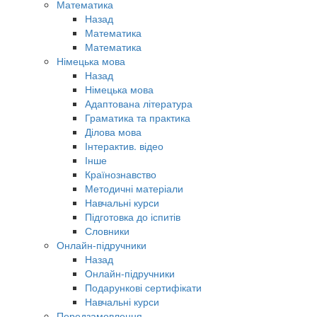
Математика
Назад
Математика
Математика
Німецька мова
Назад
Німецька мова
Адаптована література
Граматика та практика
Ділова мова
Інтерактив. відео
Інше
Країнознавство
Методичні матеріали
Навчальні курси
Підготовка до іспитів
Словники
Онлайн-підручники
Назад
Онлайн-підручники
Подарункові сертифікати
Навчальні курси
Передзамовлення