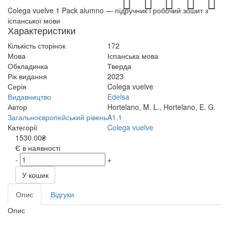
Colega vuelve 1 Pack alumno — підручник і робочий зошит з
іспанської мови
Характеристики
Кількість сторінок
172
Мова
Іспанська мова
Обкладинка
Тверда
Рік видання
2023
Серія
Colega vuelve
Видавництво
Edelsa
Автор
Hortelano, M. L., Hortelano, E. G.
Загальноєвропейський рівень
A1.1
Категорії
Colega vuelve
1530.00₴
Є в наявності
-
+
У кошик
Опис
Відгуки
Опис