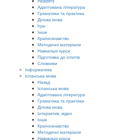
Readers
Адаптована література
Граматика та практика
Ділова мова
Ігри
Інше
Країнознавство
Методичні матеріали
Навчальні курси
Підготовка до іспитів
Словники
Інформатика
Іспанська мова
Назад
Іспанська мова
Адаптована література
Граматика та практика
Ділова мова
Інтерактив. відео
Інше
Країнознавство
Методичні матеріали
Навчальні курси