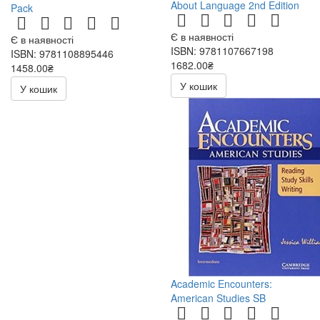
About Language 2nd Edition
Pack
Є в наявності
Є в наявності
ISBN: 9781107667198
ISBN: 9781108895446
1682.00₴
1458.00₴
У кошик
У кошик
Academic Encounters:
American Studies SB