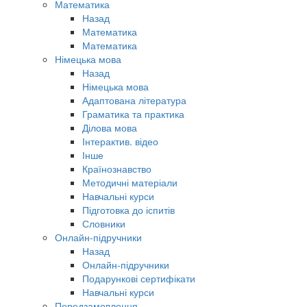
Математика
Назад
Математика
Математика
Німецька мова
Назад
Німецька мова
Адаптована література
Граматика та практика
Ділова мова
Інтерактив. відео
Інше
Країнознавство
Методичні матеріали
Навчальні курси
Підготовка до іспитів
Словники
Онлайн-підручники
Назад
Онлайн-підручники
Подарункові сертифікати
Навчальні курси
Передзамовлення