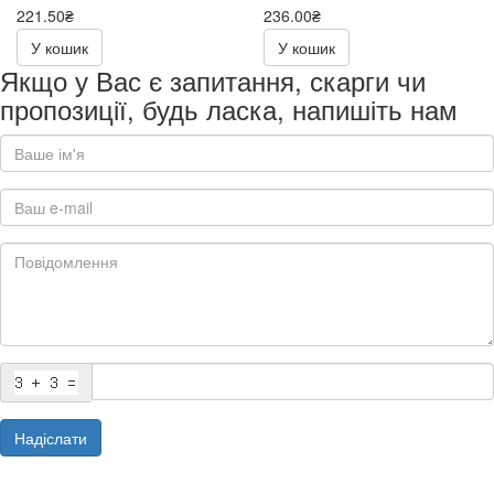
221.50₴
236.00₴
443.00₴
472.00₴
У кошик
У кошик
Якщо у Вас є запитання, скарги чи
пропозиції, будь ласка, напишіть нам
Надіслати