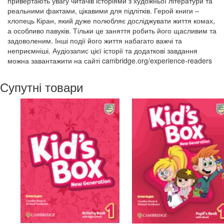
привертають увагу читачів історіями з художньої літератури та
реальними фактами, цікавими для підлітків. Герой книги –
хлопець Кіран, який дуже полюбляє досліджувати життя комах,
а особливо павуків. Тільки це заняття робить його щасливим та
задоволеним. Інші події його життя набагато важчі та
неприємніші. Аудіозапис цієї історії та додаткові завдання
можна завантажити на сайті cambridge.org/experience-readers
Супутні товари