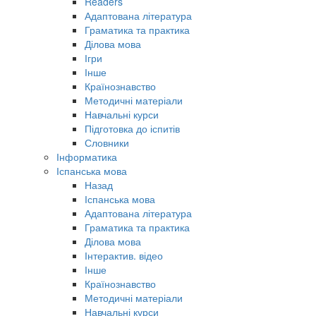
Readers
Адаптована література
Граматика та практика
Ділова мова
Ігри
Інше
Країнознавство
Методичні матеріали
Навчальні курси
Підготовка до іспитів
Словники
Інформатика
Іспанська мова
Назад
Іспанська мова
Адаптована література
Граматика та практика
Ділова мова
Інтерактив. відео
Інше
Країнознавство
Методичні матеріали
Навчальні курси