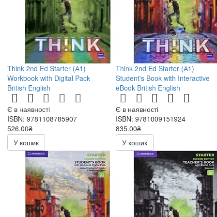
Think 2nd Ed Starter (А1)
Think 2nd Ed Starter (А1)
Workbook with Digital Pack
Student's Book with Interactive
British English
eBook British English
Є в наявності
Є в наявності
ISBN: 9781108785907
ISBN: 9781009151924
526.00₴
835.00₴
У кошик
У кошик