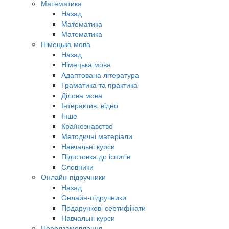
Математика
Назад
Математика
Математика
Німецька мова
Назад
Німецька мова
Адаптована література
Граматика та практика
Ділова мова
Інтерактив. відео
Інше
Країнознавство
Методичні матеріали
Навчальні курси
Підготовка до іспитів
Словники
Онлайн-підручники
Назад
Онлайн-підручники
Подарункові сертифікати
Навчальні курси
Передзамовлення