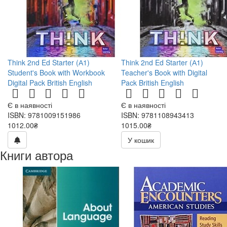
Think 2nd Ed Starter (А1)
Think 2nd Ed Starter (А1)
Student's Book with Workbook
Teacher's Book with Digital
Digital Pack British English
Pack British English
Є в наявності
Є в наявності
ISBN: 9781009151986
ISBN: 9781108943413
1012.00₴
1015.00₴
У кошик
Книги автора