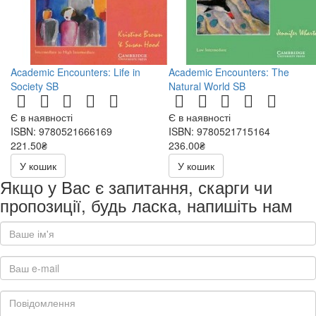
Academic Encounters: Life in
Academic Encounters: The
Society SB
Natural World SB
Є в наявності
Є в наявності
ISBN: 9780521666169
ISBN: 9780521715164
221.50₴
236.00₴
443.00₴
472.00₴
У кошик
У кошик
Якщо у Вас є запитання, скарги чи
пропозиції, будь ласка, напишіть нам