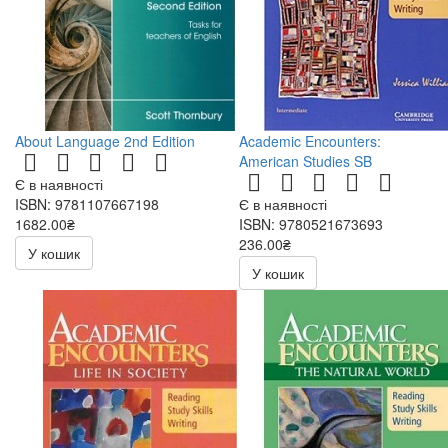
About Language 2nd Edition
Academic Encounters:
American Studies SB
Є в наявності
ISBN: 9781107667198
Є в наявності
1682.00₴
ISBN: 9780521673693
236.00₴
У кошик
472.00₴
У кошик