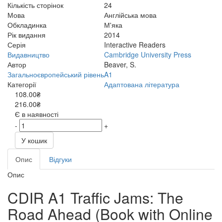
Кількість сторінок
24
Мова
Англійська мова
Обкладинка
М'яка
Рік видання
2014
Серія
Interactive Readers
Видавництво
Cambridge University Press
Автор
Beaver, S.
Загальноєвропейський рівень
A1
Категорії
Адаптована література
108.00₴
216.00₴
Є в наявності
-
+
У кошик
Опис
Відгуки
Опис
CDIR A1 Traffic Jams: The
Road Ahead (Book with Online