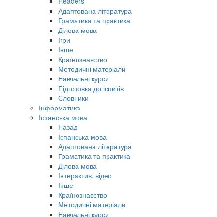
Readers
Адаптована література
Граматика та практика
Ділова мова
Ігри
Інше
Країнознавство
Методичні матеріали
Навчальні курси
Підготовка до іспитів
Словники
Інформатика
Іспанська мова
Назад
Іспанська мова
Адаптована література
Граматика та практика
Ділова мова
Інтерактив. відео
Інше
Країнознавство
Методичні матеріали
Навчальні курси