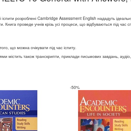
ні іспити розроблені Cambridge Assessment English нададуть ідеальн
. Книга проведе учнів крізь усі процеси, що відбуваються під час 
того, що можна очікувати під час іспиту.
овідями містить також транскрипти, приклади письмових завдань, аудіо
-50%