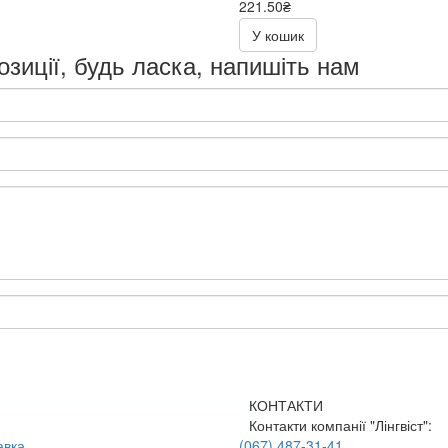
221.50₴
443.00₴
У кошик
озиції, будь ласка, напишіть нам
КОНТАКТИ
Контакти компанії "Лінгвіст":
авка
(067) 487-31-41