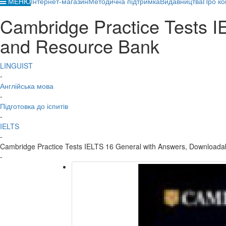
МЕНЮ
Інтернет-магазин
Методична підтримка
Видавництва
Про ко
Cambridge Practice Tests 
and Resource Bank
LINGUIST
-
Англійська мова
-
Підготовка до іспитів
-
IELTS
-
Cambridge Practice Tests IELTS 16 General with Answers, Downloada
-