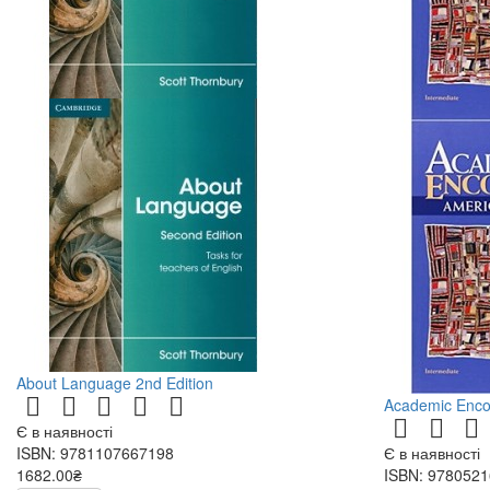
About Language 2nd Edition
Academic Enco
Є в наявності
ISBN: 9781107667198
Є в наявності
1682.00₴
ISBN: 978052