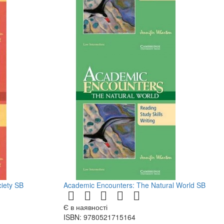
ciety SB
Academic Encounters: The Natural World SB
Є в наявності
ISBN: 9780521715164