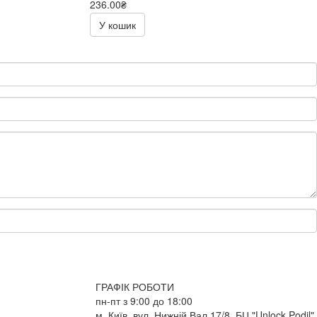
236.00₴
472.00₴
У кошик
ГРАФІК РОБОТИ
пн-пт з 9:00 до 18:00
м. Київ, вул. Нижній Вал 17/8, БЦ "Unlock Podil",