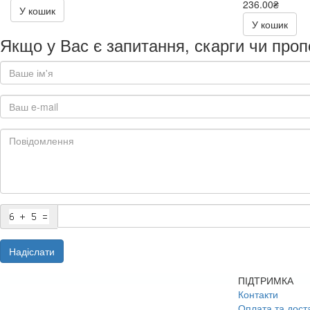
236.00₴
У кошик
472.00₴
У кошик
Якщо у Вас є запитання, скарги чи проп
Надіслати
ПІДТРИМКА
Контакти
Оплата та дост