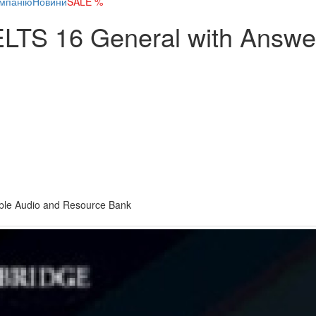
мпанію
Новини
SALE %
IELTS 16 General with Answ
ble Audio and Resource Bank