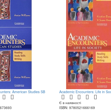
unters: American Studies SB
Academic Encounters: Life in So
Є в наявності
1673693
ISBN: 9780521666169