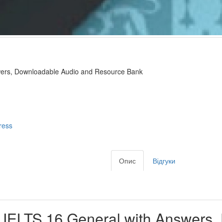
wers, Downloadable Audio and Resource Bank
ress
Опис
Відгуки
s IELTS 16 General with Answers