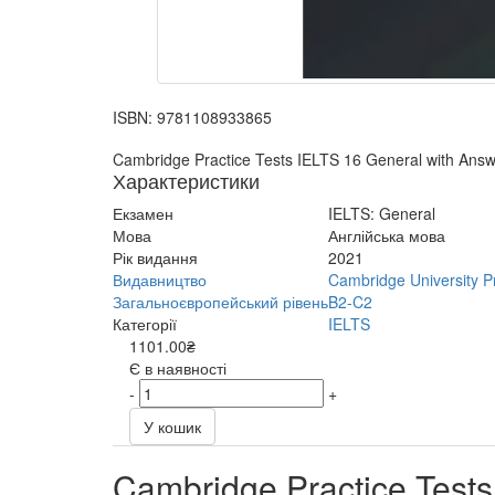
ISBN:
9781108933865
Cambridge Practice Tests IELTS 16 General with Ans
Характеристики
Екзамен
IELTS: General
Мова
Англійська мова
Рік видання
2021
Видавництво
Cambridge University P
Загальноєвропейський рівень
B2-C2
Категорії
IELTS
1101.00₴
Є в наявності
-
+
У кошик
Cambridge Practice Test