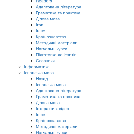
Readers
Адаптована література
Граматика та практика
Ділова мова
Ігри
Інше
Країнознавство
Методичні матеріали
Навчальні курси
Підготовка до іспитів
Словники
Інформатика
Іспанська мова
Назад
Іспанська мова
Адаптована література
Граматика та практика
Ділова мова
Інтерактив. відео
Інше
Країнознавство
Методичні матеріали
Навчальні курси