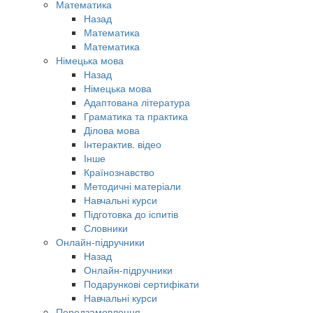
Математика
Назад
Математика
Математика
Німецька мова
Назад
Німецька мова
Адаптована література
Граматика та практика
Ділова мова
Інтерактив. відео
Інше
Країнознавство
Методичні матеріали
Навчальні курси
Підготовка до іспитів
Словники
Онлайн-підручники
Назад
Онлайн-підручники
Подарункові сертифікати
Навчальні курси
Передзамовлення