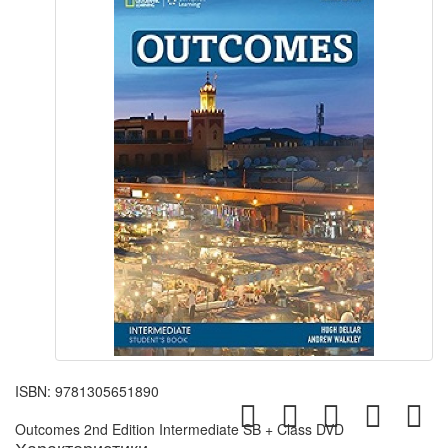
ISBN:
9781305651890
Outcomes 2nd Edition Intermediate SB + Class DVD