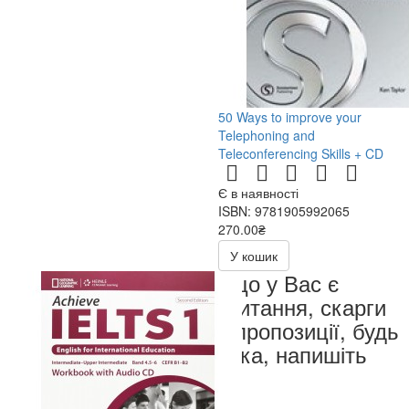
50 Ways to improve your
Telephoning and
Teleconferencing Skills + CD
Є в наявності
ISBN: 9781905992065
270.00₴
540.00₴
У кошик
Якщо у Вас є
запитання, скарги
чи пропозиції, будь
ласка, напишіть
нам