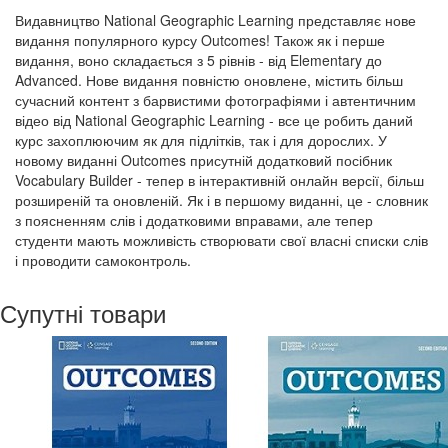
Видавництво National Geographic Learning представляє нове
видання популярного курсу Outcomes! Також як і перше
видання, воно складається з 5 рівнів - від Elementary до
Advanced. Нове видання повністю оновлене, містить більш
сучасний контент з барвистими фотографіями і автентичним
відео від National Geographic Learning - все це робить даний
курс захоплюючим як для підлітків, так і для дорослих. У
новому виданні Outcomes присутній додатковий посібник
Vocabulary Builder - тепер в інтерактивній онлайн версії, більш
розширеній та оновленій. Як і в першому виданні, це - словник
з поясненням слів і додатковими вправами, але тепер
студенти мають можливість створювати свої власні списки слів
і проводити самоконтроль.
Супутні товари