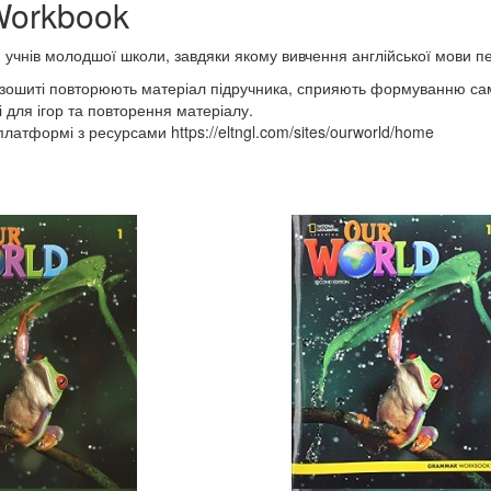
 Workbook
я учнів молодшої школи, завдяки якому вивчення англійської мови п
у зошиті повторюють матеріал підручника, сприяють формуванню сам
ні для ігор та повторення матеріалу.
латформі з ресурсами https://eltngl.com/sites/ourworld/home