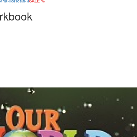
мпанію
Новини
SALE %
orkbook