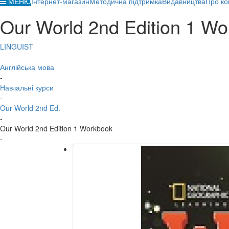
МЕНЮ
Інтернет-магазин
Методична підтримка
Видавництва
Про ко
Our World 2nd Edition 1 W
LINGUIST
-
Англійська мова
-
Навчальні курси
-
Our World 2nd Ed.
-
Our World 2nd Edition 1 Workbook
-