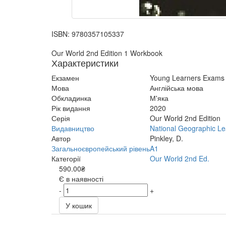
ISBN:
9780357105337
Our World 2nd Edition 1 Workbook
Характеристики
Екзамен
Young Learners Exams
Мова
Англійська мова
Обкладинка
М'яка
Рік видання
2020
Серія
Our World 2nd Edition
Видавництво
National Geographic Le
Автор
Pinkley, D.
Загальноєвропейський рівень
A1
Категорії
Our World 2nd Ed.
590.00₴
Є в наявності
-
+
У кошик