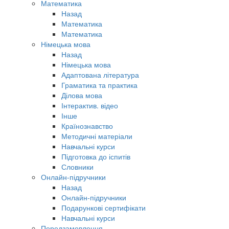
Математика
Назад
Математика
Математика
Німецька мова
Назад
Німецька мова
Адаптована література
Граматика та практика
Ділова мова
Інтерактив. відео
Інше
Країнознавство
Методичні матеріали
Навчальні курси
Підготовка до іспитів
Словники
Онлайн-підручники
Назад
Онлайн-підручники
Подарункові сертифікати
Навчальні курси
Передзамовлення