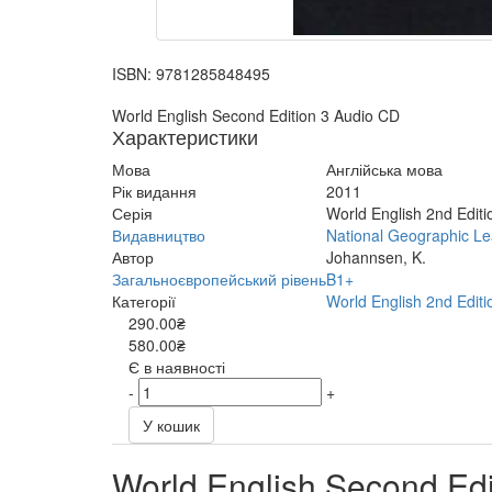
ISBN:
9781285848495
World English Second Edition 3 Audio CD
Характеристики
Мова
Англійська мова
Рік видання
2011
Серія
World English 2nd Editi
Видавництво
National Geographic Le
Автор
Johannsen, K.
Загальноєвропейський рівень
B1+
Категорії
World English 2nd Editi
290.00₴
580.00₴
Є в наявності
-
+
У кошик
World English Second Edi