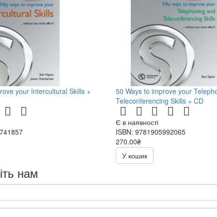
ove your Intercultural Skills +
50 Ways to improve your Teleph
Teleconferencing Skills + CD
Є в наявності
2741857
ISBN: 9781905992065
270.00₴
540.00₴
У кошик
іть нам