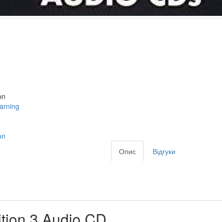
on
arning
on
Опис
Відгуки
tion 3 Audio CD