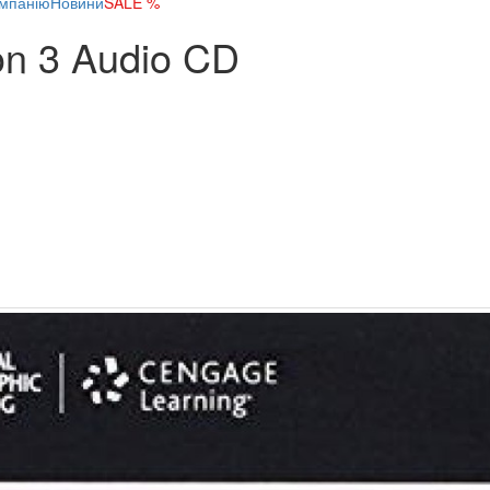
мпанію
Новини
SALE %
on 3 Audio CD