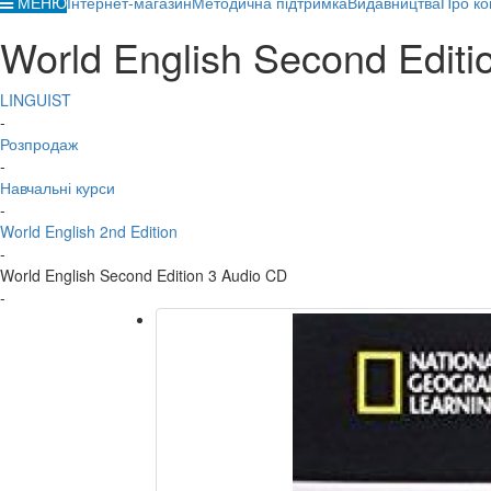
МЕНЮ
Інтернет-магазин
Методична підтримка
Видавництва
Про ко
World English Second Editi
LINGUIST
-
Розпродаж
-
Навчальні курси
-
World English 2nd Edition
-
World English Second Edition 3 Audio CD
-