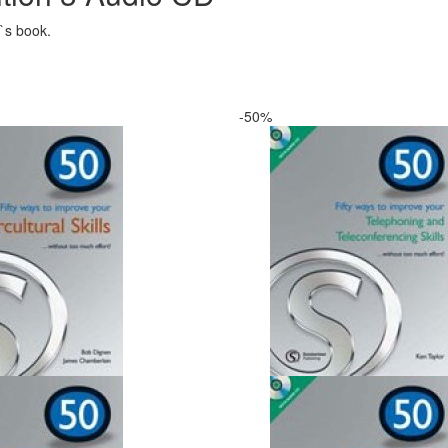
`s book.
-50%