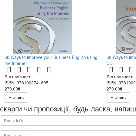
50 Ways to improve your Business English using
50 Ways to impr
the Internet
CD
Є в наявності
Є в наявності
ISBN: 9781902741895
ISBN: 978190
270.00₴
270.00₴
540.00₴
540.00₴
У кошик
У кошик
скарги чи пропозиції, будь ласка, напиш