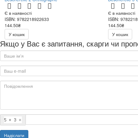
Є в наявності
Є в наявності
ISBN: 9782218922633
ISBN: 978221
144.50₴
144.50₴
289.00₴
289.00₴
У кошик
У кошик
Якщо у Вас є запитання, скарги чи проп
Надіслати