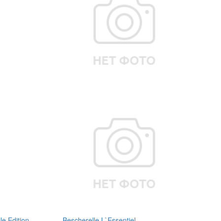
e Edition
Bescherelle L`Essentiel