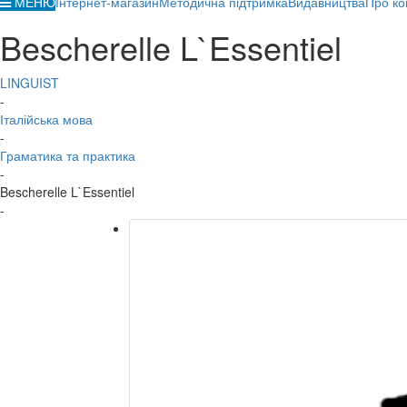
МЕНЮ
Інтернет-магазин
Методична підтримка
Видавництва
Про ко
Bescherelle L`Essentiel
LINGUIST
-
Італійська мова
-
Граматика та практика
-
Bescherelle L`Essentiel
-