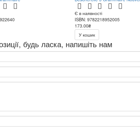
Є в наявності
8922640
ISBN: 9782218952005
173.00₴
346.00₴
У кошик
озиції, будь ласка, напишіть нам