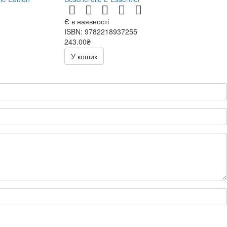
Є в наявності
ISBN: 9782218937255
243.00₴
486.00₴
У кошик