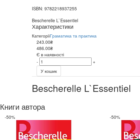
ISBN:
9782218937255
Bescherelle L`Essentiel
Характеристики
Категорії
Граматика та практика
243.00₴
486.00₴
Є в наявності
-
+
У кошик
Bescherelle L`Essentiel
Книги автора
-50%
-50%