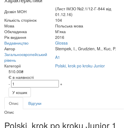
Характеристики
(Лист ІМЗО №2.1/12-Г-844 від
Дозвіл МОН
01.12.16)
Кількість сторінок
104
Мова
Польська мова
Обкладинка
М'яка
Рік видання
2016
Видавництво
Glossa
Автор
Stempek, I., Grudzien, M., Kuc, P.
Загальноєвропейський
A1
рівень
Категорії
Polski, krok po kroku Junior
510.00₴
Є в наявності
-
+
У кошик
Опис
Відгуки
Опис
Polski, krok po kroku Junior 1