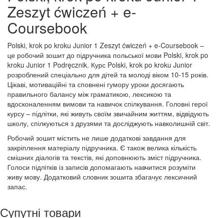
Zeszyt ćwiczeń + e-
Coursebook
Polski, krok po kroku Junior 1 Zeszyt ćwiczeń + e-Coursebook –
це робочий зошит до підручника польської мови Polski, krok po
kroku Junior 1 Podręcznik. Курс Polski, krok po kroku Junior
розроблений спеціально для дітей та молоді віком 10-15 років.
Цікаві, мотиваційні та сповнені гумору уроки досягають
правильного балансу між граматикою, лексикою та
вдосконаленням вимови та навичок спілкування. Головні герої
курсу – підлітки, які живуть своїм звичайним життям, відвідують
школу, спілкуються з друзями та досліджують навколишній світ.
Робочий зошит містить не лише додаткові завдання для
закріплення матеріалу підручника. Є також велика кількість
смішних діалогів та текстів, які доповнюють зміст підручника.
Голоси підлітків із записів допомагають навчитися розуміти
живу мову. Додатковий словник зошита збагачує лексичний
запас.
Супутні товари