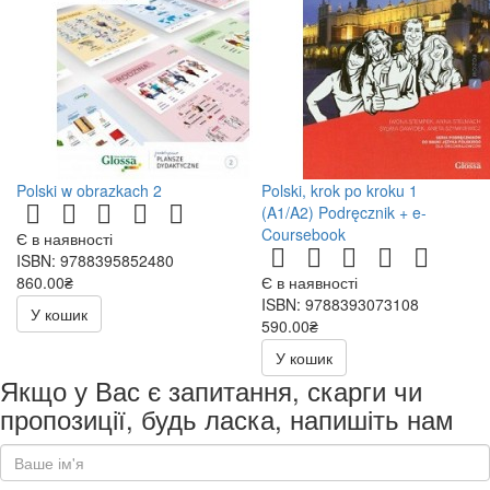
Polski w obrazkach 2
Polski, krok po kroku 1
(A1/A2) Podręcznik + e-
Coursebook
Є в наявності
ISBN: 9788395852480
860.00₴
Є в наявності
ISBN: 9788393073108
У кошик
590.00₴
У кошик
Якщо у Вас є запитання, скарги чи
пропозиції, будь ласка, напишіть нам