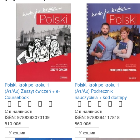
Polski, krok po kroku 1
Polski, krok po kroku 1
(A1/A2) Zeszyt ćwiczeń + e-
(A1/A2) Podrecznik
Coursebook
nauczyciela + kod dostępy
Є в наявності
Є в наявності
ISBN: 9788393073139
ISBN: 9788394117818
510.00₴
860.00₴
У кошик
У кошик