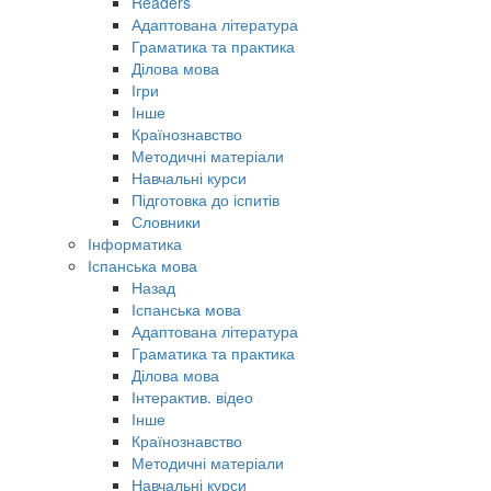
Readers
Адаптована література
Граматика та практика
Ділова мова
Ігри
Інше
Країнознавство
Методичні матеріали
Навчальні курси
Підготовка до іспитів
Словники
Інформатика
Іспанська мова
Назад
Іспанська мова
Адаптована література
Граматика та практика
Ділова мова
Інтерактив. відео
Інше
Країнознавство
Методичні матеріали
Навчальні курси