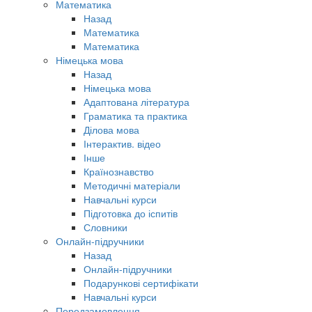
Математика
Назад
Математика
Математика
Німецька мова
Назад
Німецька мова
Адаптована література
Граматика та практика
Ділова мова
Інтерактив. відео
Інше
Країнознавство
Методичні матеріали
Навчальні курси
Підготовка до іспитів
Словники
Онлайн-підручники
Назад
Онлайн-підручники
Подарункові сертифікати
Навчальні курси
Передзамовлення