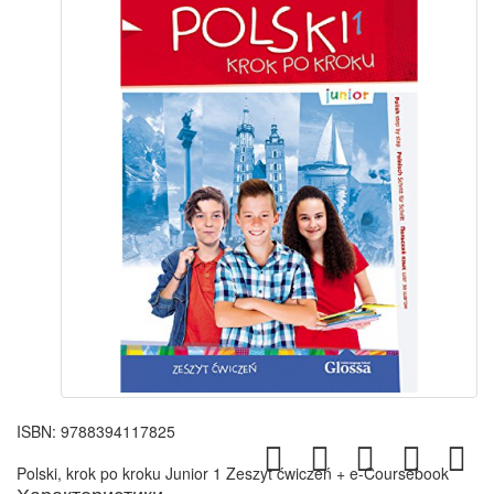
ISBN:
9788394117825
Polski, krok po kroku Junior 1 Zeszyt ćwiczeń + e-Coursebook