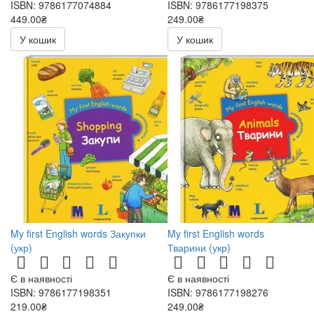
ISBN: 9786177074884
ISBN: 9786177198375
449.00₴
249.00₴
У кошик
У кошик
My first English words Закупки
My first English words
(укр)
Тварини (укр)
Є в наявності
Є в наявності
ISBN: 9786177198351
ISBN: 9786177198276
219.00₴
249.00₴