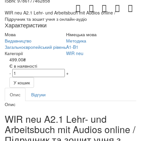
ISBN:
9786177462858
WIR neu A2.1 Lehr- und Arbeitsbuch mit Audios online /
Підручник та зошит учня з онлайн-аудіо
Характеристики
Мова
Німецька мова
Видавництво
Методика
Загальноєвропейський рівень
A1-B1
Категорії
WIR neu
499.00₴
Є в наявності
-
+
У кошик
Опис
Відгуки
Опис
WIR neu A2.1 Lehr- und
Arbeitsbuch mit Audios online /
Підручник та зошит учня з