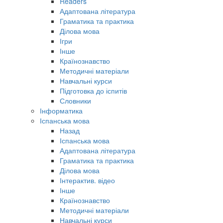
Readers
Адаптована література
Граматика та практика
Ділова мова
Ігри
Інше
Країнознавство
Методичні матеріали
Навчальні курси
Підготовка до іспитів
Словники
Інформатика
Іспанська мова
Назад
Іспанська мова
Адаптована література
Граматика та практика
Ділова мова
Інтерактив. відео
Інше
Країнознавство
Методичні матеріали
Навчальні курси