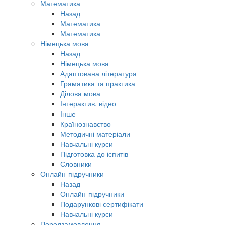
Математика
Назад
Математика
Математика
Німецька мова
Назад
Німецька мова
Адаптована література
Граматика та практика
Ділова мова
Інтерактив. відео
Інше
Країнознавство
Методичні матеріали
Навчальні курси
Підготовка до іспитів
Словники
Онлайн-підручники
Назад
Онлайн-підручники
Подарункові сертифікати
Навчальні курси
Передзамовлення