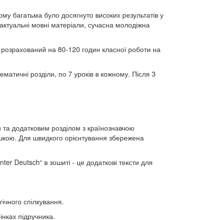
ому багатьма було досягнуто високих результатів у
і актуальні мовні матеріали, сучасна молодіжна
, розрахований на 80-120 годин класної роботи на
ематичні розділи, по 7 уроків в кожному. Після 3
 та додатковим розділом з країнознавчою
ошкою. Для швидкого орієнтування збережена
enter Deutsch“ в зошиті - це додаткові тексти для
гічного спілкування.
інках підручника.