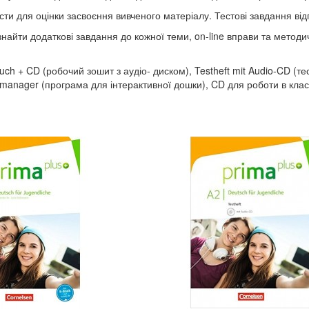
сти для оцінки засвоєння вивченого матеріалу. Тестові завдання від
знайти додаткові завдання до кожної теми, on-line вправи та методи
uch + CD (робочий зошит з аудіо- диском), Testheft mit Audio-CD (т
chtsmanager (програма для інтерактивної дошки), CD для роботи в клас