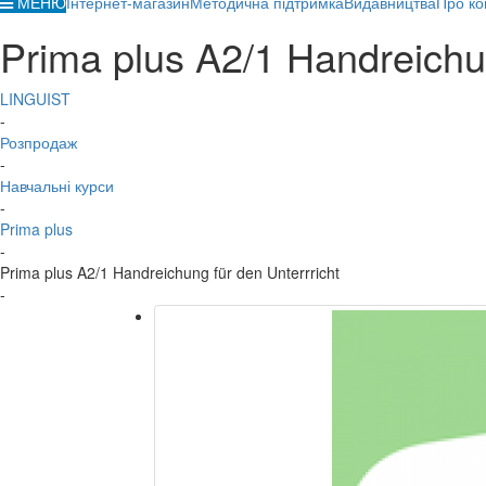
МЕНЮ
Інтернет-магазин
Методична підтримка
Видавництва
Про ко
Prima plus A2/1 Handreichun
LINGUIST
-
Розпродаж
-
Навчальні курси
-
Prima plus
-
Prima plus A2/1 Handreichung für den Unterrricht
-