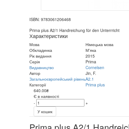
ISBN:
9783061206468
Prima plus A2/1 Handreichung für den Unterrricht
Характеристики
Мова
Німецька мова
Обкладинка
М'яка
Рік видання
2015
Серія
Prima
Видавництво
Cornelsen
Автор
Jin, F.
Загальноєвропейський рівень
A2.1
Категорії
Prima plus
640.00₴
Є в наявності
-
+
У кошик
Prima plus A2/1 Handreich