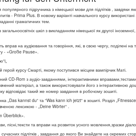
опулярного підручника з німецької мови для підлітків , завдяки як
питів - Prima Plus. В новому варіанті навчального курсу використан
ладанні граматичних тем.
загальноосвітніх шкіл з викладанням німецької як другої іноземної
ь вправ на аудіювання та говоріння, які, в свою чергу, поділені на т
сту - «Große Рause».
ю“i„
й герой курсу Смарті, якому поступився місцем вампірчик Маті.
ний CD-Rom з аудіо-завданнями, інтерактивними вправами,тестами
ивчений матеріал, а також використовувати його з інтерактивною д
ку відповідає такий же номер завдання в робочому зошиті.
нка „Das kannst du“ та “Was kann ich jetzt“ в зошиті. Розділ „Fitnessc
вченою лексикою - „Deine Wörter“ .
m Überblick».
ви, пісні,тексти та вправи на розвиток усного мовлення,зразки діало
учасних підлітків , завдання до якого Ви знайдете на окремих стор