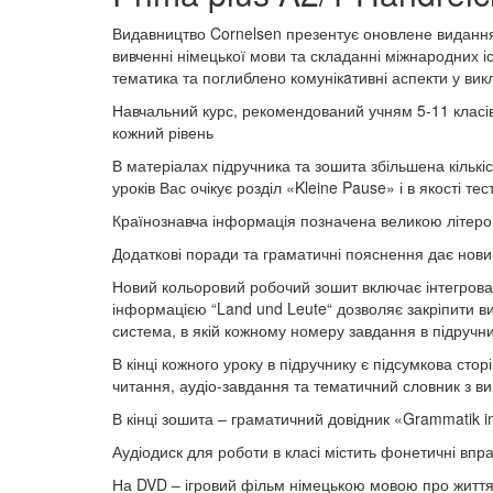
Видавництво Cornelsen презентує оновлене видання п
вивченні німецької мови та складанні міжнародних іс
тематика та поглиблено комунікaтивні аспекти у вик
Навчальний курс, рекомендований учням 5-11 класів 
кожний рівень
В матеріалах підручника та зошита збільшена кількіст
уроків Вас очікує розділ «Kleine Pause» і в якості те
Країнознавча інформація позначена великою літеро
Додаткові поради та граматичні пояснення дає нови
Новий кольоровий робочий зошит включає інтегрова
інформацією “Land und Leute“ дозволяє закріпити в
система, в якій кожному номеру завдання в підручни
В кінці кожного уроку в підручнику є підсумкова сторі
читання, аудіо-завдання та тематичний словник з ви
В кінці зошита – граматичний довідник «Grammatik i
Аудіодиск для роботи в класі містить фонетичні впра
На DVD – ігровий фільм німецькою мовою про життя с