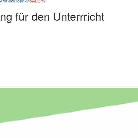
мпанію
Новини
SALE %
g für den Unterrricht