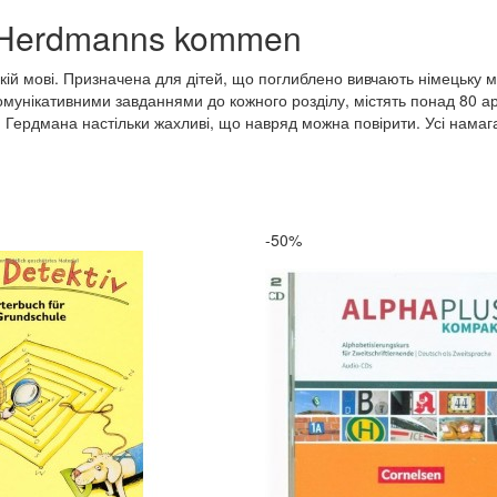
ie Herdmanns kommen
кій мові. Призначена для дітей, що поглиблено вивчають німецьку 
 комунікативними завданнями до кожного розділу, містять понад 80 а
тей Гердмана настільки жахливі, що навряд можна повірити. Усі намаг
-50%