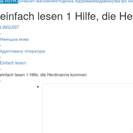
МЕНЮ
Інтернет-магазин
Методична підтримка
Видавництва
Про ко
einfach lesen 1 Hilfe, die
LINGUIST
-
Німецька мова
-
Адаптована література
-
Einfach lesen!
-
einfach lesen 1 Hilfe, die Herdmanns kommen
-