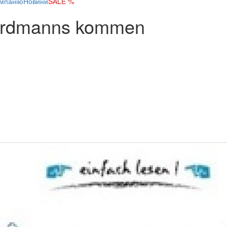
мпанію
Новини
SALE %
 Herdmanns kommen