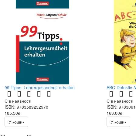
99 Tipps: Lehrergesundheit erhalten
ABC-Detektiv. 
Є в наявності
Є в наявності
ISBN: 9783589232970
ISBN: 978306
185.50₴
163.00₴
371.00₴
326.00₴
У кошик
У кошик