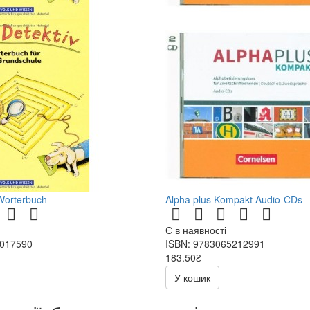
Worterbuch
Alpha plus Kompakt Audio-CDs
Є в наявності
1017590
ISBN: 9783065212991
183.50₴
367.00₴
У кошик