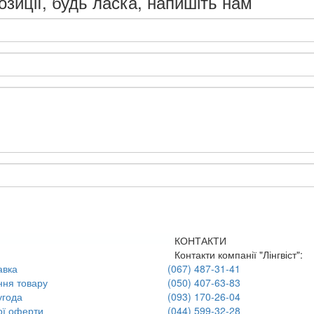
озиції, будь ласка, напишіть нам
КОНТАКТИ
Контакти компанії "Лінгвіст":
авка
(067) 487-31-41
ння товару
(050) 407-63-83
угода
(093) 170-26-04
ої оферти
(044) 599-32-28