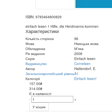
ISBN:
9783464800829
einfach lesen 1 Hilfe, die Herdmanns kommen
Характеристики
Кількість сторінок
96
Мова
Німецька мова
Обкладинка
М'яка
Рік видання
2008
Серія
Einfach lesen
Видавництво
Cornelsen
Автор
Hattendorf, E.
Загальноєвропейський рівень
A1
Категорії
Einfach lesen!
157.00₴
314.00₴
Є в наявності
-
+
У кошик