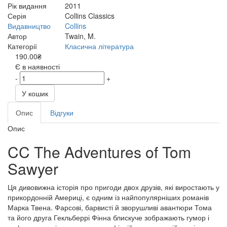
Рік видання
2011
Серія
Collins Classics
Видавництво
Collins
Автор
Twain, M.
Категорії
Класична література
190.00₴
Є в наявності
-
+
У кошик
Опис
Відгуки
Опис
CC The Adventures of Tom
Sawyer
Ця дивовижна історія про пригоди двох друзів, які виростають у
прикордонній Америці, є одним із найпопулярніших романів
Марка Твена. Фарсові, барвисті й зворушливі авантюри Тома
та його друга Гекльберрі Фінна блискуче зображають гумор і