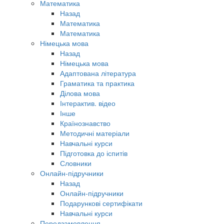
Математика
Назад
Математика
Математика
Німецька мова
Назад
Німецька мова
Адаптована література
Граматика та практика
Ділова мова
Інтерактив. відео
Інше
Країнознавство
Методичні матеріали
Навчальні курси
Підготовка до іспитів
Словники
Онлайн-підручники
Назад
Онлайн-підручники
Подарункові сертифікати
Навчальні курси
Передзамовлення