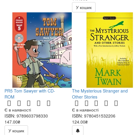
210.00₴
У кошик
PR5 Tom Sawyer with CD-
The Mysterious Stranger and
ROM
Other Stories
Є в наявності
Є в наявності
ISBN: 9789603798330
ISBN: 9780451532206
147.00₴
124.00₴
210.00₴
У кошик