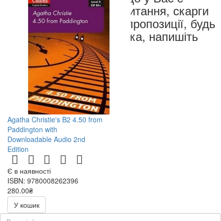
запитання, скарги
чи пропозиції, будь
ласка, напишіть
нам
Agatha Christie's B2 4.50 from
Paddington with
Downloadable Audio 2nd
Edition
Є в наявності
ISBN: 9780008262396
280.00₴
400.00₴
У кошик