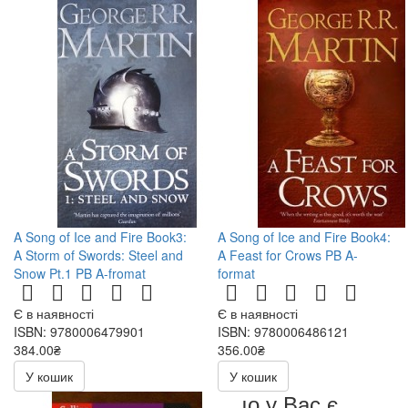
A Song of Ice and Fire Book3:
A Song of Ice and Fire Book4:
A Storm of Swords: Steel and
A Feast for Crows PB A-
Snow Pt.1 PB A-fromat
format
Є в наявності
Є в наявності
ISBN: 9780006479901
ISBN: 9780006486121
384.00₴
356.00₴
У кошик
У кошик
Якщо у Вас є