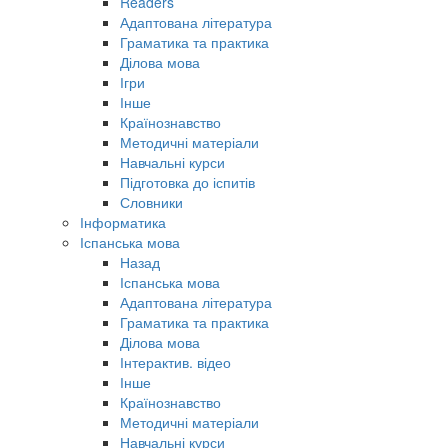
Readers
Адаптована література
Граматика та практика
Ділова мова
Ігри
Інше
Країнознавство
Методичні матеріали
Навчальні курси
Підготовка до іспитів
Словники
Інформатика
Іспанська мова
Назад
Іспанська мова
Адаптована література
Граматика та практика
Ділова мова
Інтерактив. відео
Інше
Країнознавство
Методичні матеріали
Навчальні курси