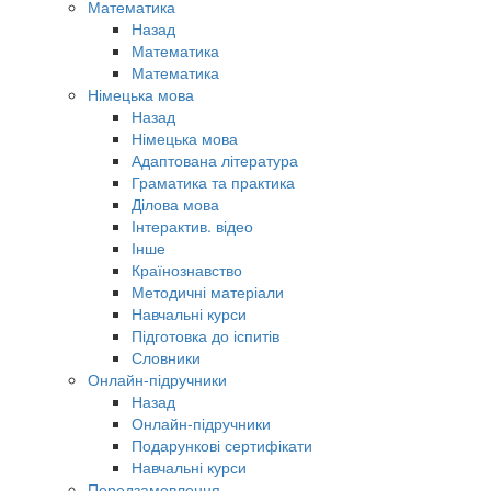
Математика
Назад
Математика
Математика
Німецька мова
Назад
Німецька мова
Адаптована література
Граматика та практика
Ділова мова
Інтерактив. відео
Інше
Країнознавство
Методичні матеріали
Навчальні курси
Підготовка до іспитів
Словники
Онлайн-підручники
Назад
Онлайн-підручники
Подарункові сертифікати
Навчальні курси
Передзамовлення