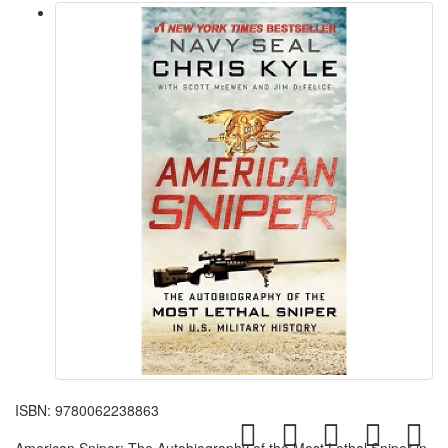
ISBN:
9780062238863