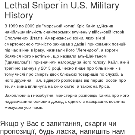
Lethal Sniper in U.S. Military
History
З 1999 по 2009 рік "морський котик" Кріс Кайл здійснив
найбільшу кількість снайперських влучень у військовій історії
Сполучених Штатів. Американські воїни, яких він зі
смертоносною точністю захищав з дахів і прихованих позицій
під час війни в Іраку, називали його "Легендою", а вороги
боялися його настільки, що назвали аль-Шайтаном
("дияволом") і призначили нагороду за його голову. Кайл, який
трагічно загинув у 2013 році, чесно пише про біль війни - в
тому числі про смерть двох близьких товаришів по службі, а
його дружина, Тая, відверто розповідає від першої особи про
те, як війна вплинула на їхню сім'ю, а також на Кріса.
Захоплююча і незабутня, майстерна розповідь Кайла про його
надзвичайний бойовий досвід є однією з найкращих воєнних
мемуарів усіх часів.
Якщо у Вас є запитання, скарги чи
пропозиції, будь ласка, напишіть нам