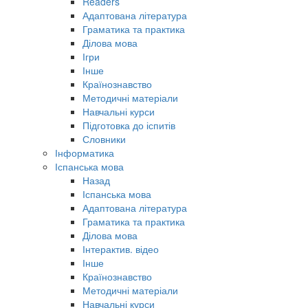
Readers
Адаптована література
Граматика та практика
Ділова мова
Ігри
Інше
Країнознавство
Методичні матеріали
Навчальні курси
Підготовка до іспитів
Словники
Інформатика
Іспанська мова
Назад
Іспанська мова
Адаптована література
Граматика та практика
Ділова мова
Інтерактив. відео
Інше
Країнознавство
Методичні матеріали
Навчальні курси