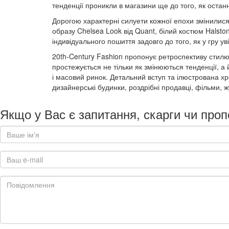
тенденції проникли в магазини ще до того, як оста
Дорогою характерні силуети кожної епохи змінилися 
образу Chelsea Look від Quant, білий костюм Halsto
індивідуального пошиття задовго до того, як у гру ув
20th-Century Fashion пропонує ретроспективу стилю
простежується не тільки як змінюються тенденції, а
і масовий ринок. Детальний вступ та ілюстрована хро
дизайнерські будинки, роздрібні продавці, фільми, ж
Якщо у Вас є запитання, скарги чи проп