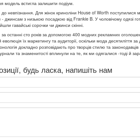
ння модель встигла залишити подіум.
до невпізнання. Для жінок криноліни House of Worth поступилися мі
n - джинсам з низькою посадкою від Frankie B. У чоловічому одязі г
ійшли гавайські сорочки чи джинси скінні.
 за останні сто років за допомогою 400 модних рекламних оголоше
 й еволюція їх маркетингу та аудиторії, оскільки мода десятиліття з
нологія докладно розповідають про творців стилю та законодавців мо
урнали та знаменитості вплинули на те, як ми одягалися -тоді й зар
озиції, будь ласка, напишіть нам