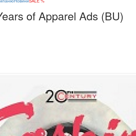
мпанію
Новини
SALE %
Years of Apparel Ads (BU)