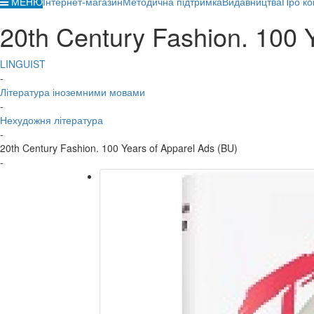
МЕНЮ
Інтернет-магазин
Методична підтримка
Видавництва
Про ко
20th Century Fashion. 100 
LINGUIST
-
Література іноземними мовами
-
Нехудожня література
-
20th Century Fashion. 100 Years of Apparel Ads (BU)
-