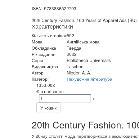
ISBN:
9783836522793
20th Century Fashion. 100 Years of Apparel Ads (BU)
Характеристики
Кількість сторінок
592
Мова
Англійська мова
Обкладинка
Тверда
Рік видання
2022
Серія
Bibliotheca Universalis
Видавництво
Taschen
Автор
Nieder, A. A.
Категорії
Нехудожня література
1353.00₴
Є в наявності
-
+
У кошик
20th Century Fashion. 10
У 20-му столітті мода перетворилася з ексклюзивного