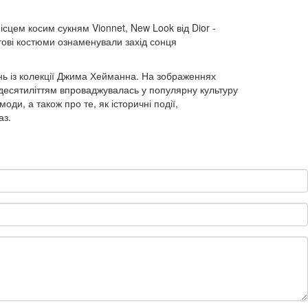
сцем косим сукням Vionnet, New Look від Dior -
отові костюми ознаменували захід сонця
нь із колекції Джима Хейманна. На зображеннях
а десятиліттям впроваджувалась у популярну культуру
ди, а також про те, як історичні події,
аз.