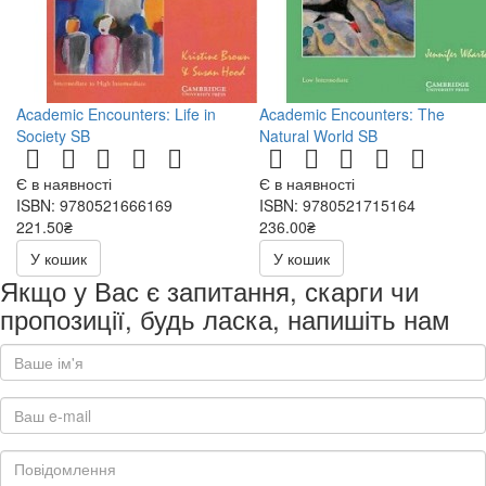
Academic Encounters: Life in
Academic Encounters: The
Society SB
Natural World SB
Є в наявності
Є в наявності
ISBN: 9780521666169
ISBN: 9780521715164
221.50₴
236.00₴
443.00₴
472.00₴
У кошик
У кошик
Якщо у Вас є запитання, скарги чи
пропозиції, будь ласка, напишіть нам