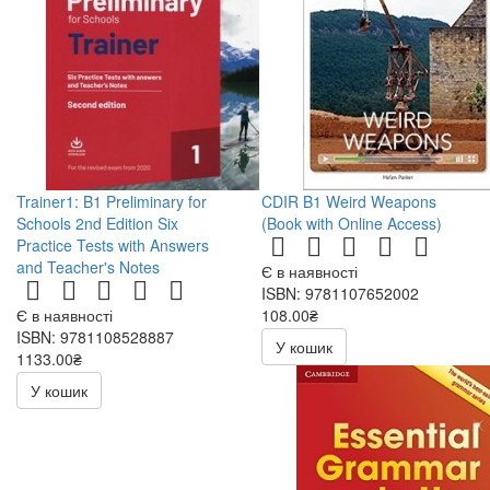
Trainer1: B1 Preliminary for
CDIR B1 Weird Weapons
Schools 2nd Edition Six
(Book with Online Access)
Practice Tests with Answers
and Teacher's Notes
Є в наявності
ISBN: 9781107652002
Є в наявності
108.00₴
ISBN: 9781108528887
216.00₴
У кошик
1133.00₴
У кошик