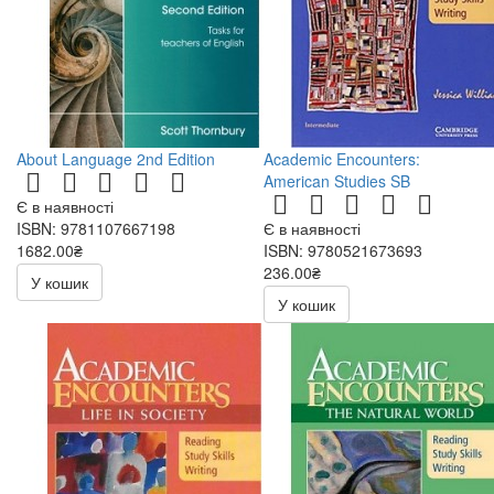
About Language 2nd Edition
Academic Encounters:
American Studies SB
Є в наявності
ISBN: 9781107667198
Є в наявності
1682.00₴
ISBN: 9780521673693
236.00₴
У кошик
472.00₴
У кошик