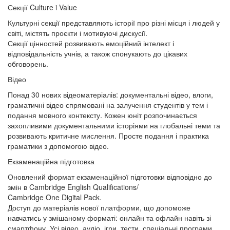
Секції Culture i Value
Культурні секції представляють історії про різні місця і людей у
світі, містять проєкти і мотивуючі дискусії.
Секції цінностей розвивають емоційний інтелект і
відповідальність учнів, а також спонукають до цікавих
обговорень.
Відео
Понад 30 нових відеоматеріалів: документальні відео, влоги,
граматичні відео спрямовані на залучення студентів у тем і
подання мовного контексту. Кожен юніт розпочинається
захопливими документальними історіями на глобальні теми та
розвивають критичне мислення. Просте подання і практика
граматики з допомогою відео.
Екзаменаційна підготовка
Оновлений формат екзаменаційної підготовки відповідно до
змін в Cambridge English Qualifications/
Cambridge One Digital Pack.
Доступ до матеріалів нової платформи, що допоможе
навчатись у змішаному форматі: онлайн та офлайн навіть зі
смартфону. Усі відео, аудіо, ігри, тести, спеціальні програми