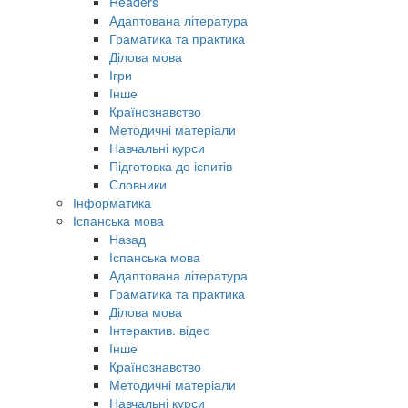
Readers
Адаптована література
Граматика та практика
Ділова мова
Ігри
Інше
Країнознавство
Методичні матеріали
Навчальні курси
Підготовка до іспитів
Словники
Інформатика
Іспанська мова
Назад
Іспанська мова
Адаптована література
Граматика та практика
Ділова мова
Інтерактив. відео
Інше
Країнознавство
Методичні матеріали
Навчальні курси