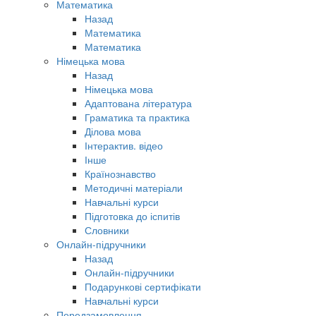
Математика
Назад
Математика
Математика
Німецька мова
Назад
Німецька мова
Адаптована література
Граматика та практика
Ділова мова
Інтерактив. відео
Інше
Країнознавство
Методичні матеріали
Навчальні курси
Підготовка до іспитів
Словники
Онлайн-підручники
Назад
Онлайн-підручники
Подарункові сертифікати
Навчальні курси
Передзамовлення