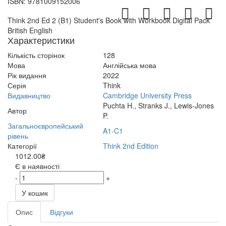
ISBN:
9781009152006
Think 2nd Ed 2 (B1) Student's Book with Workbook Digital Pack
British English
Характеристики
Кількість сторінок
128
Мова
Англійська мова
Рік видання
2022
Серія
Think
Видавництво
Cambridge University Press
Puchta H., Stranks J., Lewis-Jones
Автор
P.
Загальноєвропейський
A1-C1
рівень
Категорії
Think 2nd Edition
1012.00₴
Є в наявності
-
+
У кошик
Опис
Відгуки