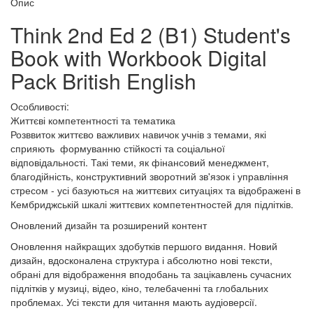
Опис
Think 2nd Ed 2 (B1) Student's
Book with Workbook Digital
Pack British English
Особливості:
Життєві компетентності та тематика
Розввиток життєво важливих навичок учнів з темами, які
сприяють формуванню стійкості та соціальної
відповідальності. Такі теми, як фінансовий менеджмент,
благодійність, конструктивний зворотний зв'язок і управління
стресом - усі базуються на життєвих ситуаціях та відображені в
Кембриджській шкалі життєвих компетентностей для підлітків.
Оновлений дизайн та розширений контент
Оновлення найкращих здобутків першого видання. Новий
дизайн, вдосконалена структура і абсолютно нові тексти,
обрані для відображення вподобань та зацікавлень сучасних
підлітків у музиці, відео, кіно, телебаченні та глобальних
проблемах. Усі тексти для читання мають аудіоверсії.