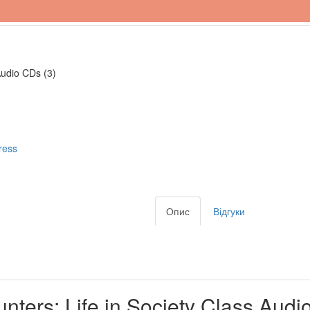
Audio CDs (3)
ress
Опис
Відгуки
ters: Life in Society Class Audi