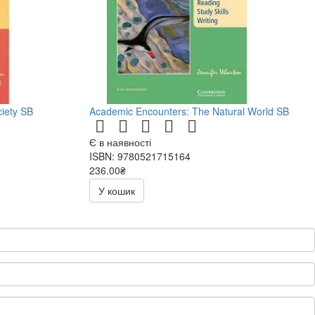
ciety SB
Academic Encounters: The Natural World SB
Є в наявності
ISBN: 9780521715164
236.00₴
472.00₴
У кошик