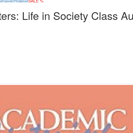
мпанію
Новини
SALE %
rs: Life in Society Class A