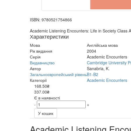
ISBN:
9780521754866
Academic Listening Encounters: Life in Society Class 
Характеристики
Мова
Англійська мова
Рік видання
2004
Серія
Academic Encounters
Видавництво
Cambridge University P
Автор
Sanabria, K.
Загальноєвропейський рівень
B1-B2
Категорії
Academic Encounters
168.50₴
337.00₴
Є в наявності
-
+
У кошик
Academic Listening Encoun