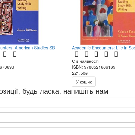
unters: American Studies SB
Academic Encounters: Life in So
Є в наявності
1673693
ISBN: 9780521666169
221.50₴
443.00₴
У кошик
озиції, будь ласка, напишіть нам