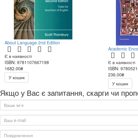
About Language 2nd Edition
Academic Enco
Є в наявності
ISBN: 9781107667198
Є в наявності
1682.00₴
ISBN: 978052
236.00₴
У кошик
472.00₴
У кошик
Якщо у Вас є запитання, скарги чи проп