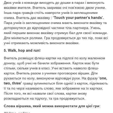
Двоє учнів з команди виходять до дошки в парах і виконують
вказівки вчителя. Вчитель закриває очі пов’язкою двом учням.
Інша пара гравців стоїть навпроти учнів із заплющеними
очима. Вчитель дає вказівку :
‘Touch your partner’s hands’.
Пара учнів із заплющеними очима мають виконати вказівку та
доторкнутися до відповідної частини тіла партнера. Учень,
який першим виконає вказівку отримує бал для своєї команди.
Діти міняються ролями. Гра продовжується до тих пір, поки всі
учні отримають можливість виконати вказівки.
5. Walk, hop and run!
Вчитель розміщує флеш-картки на підлозі по колу малюнком
донизу, щоб учні не бачили зображення. Карток має бути
стільки, скільки учнів в класі. Учні встають навколо флеш-
карток. Вчитель разом з учнями проговорює віршик. Діти
рухаються по колу, виконуючи відповідні рухи. На фразу
‘one,
two, three’
гравці зупиняються біля однієї з карток, піднімають
її та по черзі називають слово, яке зображене на їх картках.
Після того, як всі назвали свої слова, картки знову
розкладаються на підлогу, та гра продовжується.
Слова віршика, який можна використати для цієї гри
: