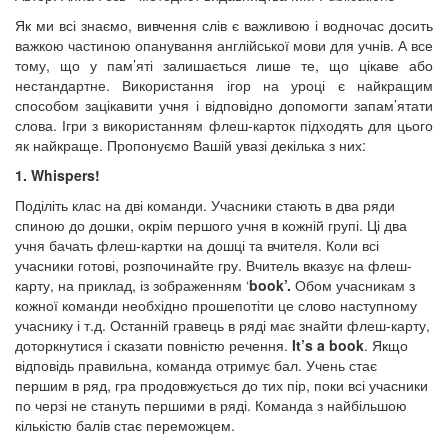
Як ми всі знаємо, вивчення слів є важливою і водночас досить
важкою частиною опанування англійської мови для учнів. А все
тому, що у пам’яті залишається лише те, що цікаве або
нестандартне. Використання ігор на уроці є найкращим
способом зацікавити учня і відповідно допомогти запам’ятати
слова. Ігри з використанням флеш-карток підходять для цього
як найкраще. Пропонуємо Вашій увазі декілька з них:
1. Whispers!
Поділіть клас на дві команди. Учасники стають в два ряди
спиною до дошки, окрім першого учня в кожній групі. Ці два
учня бачать флеш-картки на дошці та вчителя. Коли всі
учасники готові, розпочинайте гру. Вчитель вказує на флеш-
карту, на приклад, із зображенням ‘
book’.
Обом учасникам з
кожної команди необхідно прошепотіти це слово наступному
учаснику і т.д. Останній гравець в ряді має знайти флеш-карту,
доторкнутися і сказати повністю речення.
It’s a book
. Якщо
відповідь правильна, команда отримує бал. Учень стає
першим в ряд, гра продовжується до тих пір, поки всі учасники
по черзі не стануть першими в ряді. Команда з найбільшою
кількістю балів стає переможцем.