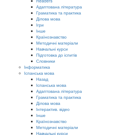
Readers
Адаптована література
Граматика та практика
Ділова мова
Ігри
Інше
Країнознавство
Методичні матеріали
Навчальні курси
Підготовка до іспитів
Словники
Інформатика
Іспанська мова
Назад
Іспанська мова
Адаптована література
Граматика та практика
Ділова мова
Інтерактив. відео
Інше
Країнознавство
Методичні матеріали
Навчальні курси