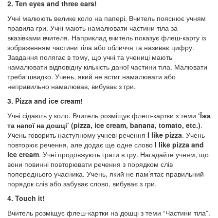
2. Ten eyes and three ears!
Учні малюють велике коло на папері. Вчитель пояснює учням
правила гри. Учні мають намалювати частини тіла за
вказівками вчителя. Наприклад вчитель показує флеш-карту із
зображенням частини тіла або обличчя та називає цифру.
Завдання полягає в тому, що учні та учениці мають
намалювати відповідну кількість даної частини тіла. Малювати
треба швидко. Учень, який не встиг намалювати або
неправильно намалював, вибуває з гри.
3. Pizza and ice cream!
Учні сідають у коло. Вчитель розміщує флеш-картки з теми
‘Їжа
та напої на дошці’
(pizza, ice cream, banana, tomato, etc.)
.
Учень говорить наступному учневі речення
I like pizza
. Учень
повторює речення, але додає ще одне слово
I like pizza and
ice cream
. Учні продовжують грати в гру. Нагадайте учням, що
вони повинні повторювати речення з порядком слів
попереднього учасника. Учень, який не пам’ятає правильний
порядок слів або забуває слово, вибуває з гри.
4. Touch it!
Вчитель розміщує флеш-картки на дошці з теми “Частини тіла”.