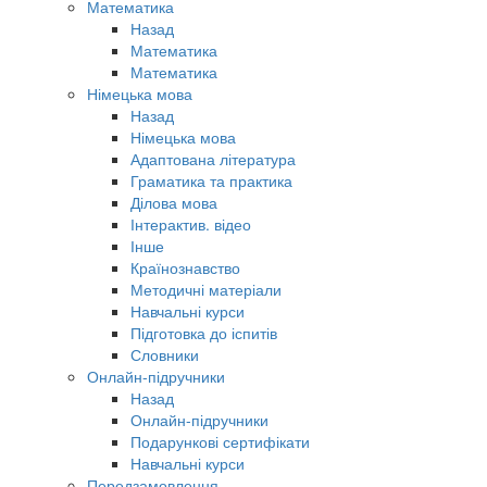
Математика
Назад
Математика
Математика
Німецька мова
Назад
Німецька мова
Адаптована література
Граматика та практика
Ділова мова
Інтерактив. відео
Інше
Країнознавство
Методичні матеріали
Навчальні курси
Підготовка до іспитів
Словники
Онлайн-підручники
Назад
Онлайн-підручники
Подарункові сертифікати
Навчальні курси
Передзамовлення