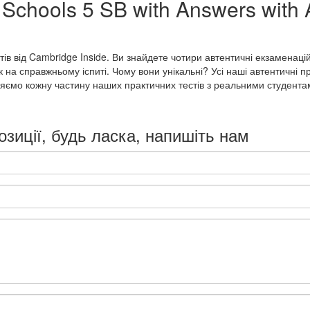
or Schools 5 SB with Answers with
ів від Cambridge Inside. Ви знайдете чотири автентичні екзаменацій
 на справжньому іспиті. Чому вони унікальні? Усі наші автентичні 
віряємо кожну частину наших практичних тестів з реальними студента
озиції, будь ласка, напишіть нам