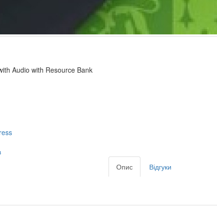
 with Audio with Resource Bank
ress
в
Опис
Відгуки