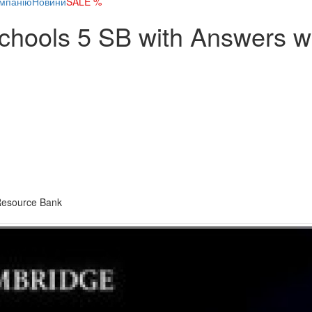
мпанію
Новини
SALE %
 Schools 5 SB with Answers 
 Resource Bank