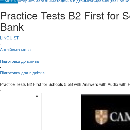
МЕНЮ
Інтернет-магазин
Методична підтримка
Видавництва
Про ко
Practice Tests B2 First for
Bank
LINGUIST
-
Англійська мова
-
Підготовка до іспитів
-
Підготовка для підлітків
-
Practice Tests B2 First for Schools 5 SB with Answers with Audio with
-