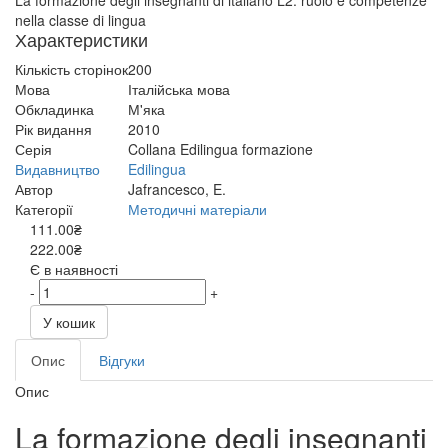
La formazione degli insegnanti di italiano L2: ruolo e competenze
nella classe di lingua
Характеристики
Кількість сторінок
200
Мова
Італійська мова
Обкладинка
М'яка
Рік видання
2010
Серія
Collana Edilingua formazione
Видавництво
Edilingua
Автор
Jafrancesco, E.
Категорії
Методичні матеріали
111.00₴
222.00₴
Є в наявності
-
+
У кошик
Опис
Відгуки
Опис
La formazione degli insegnanti