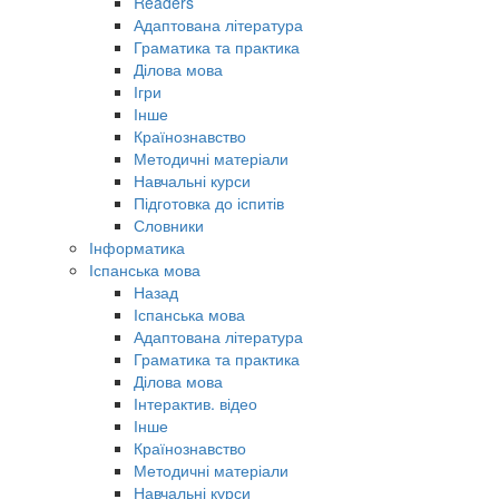
Readers
Адаптована література
Граматика та практика
Ділова мова
Ігри
Інше
Країнознавство
Методичні матеріали
Навчальні курси
Підготовка до іспитів
Словники
Інформатика
Іспанська мова
Назад
Іспанська мова
Адаптована література
Граматика та практика
Ділова мова
Інтерактив. відео
Інше
Країнознавство
Методичні матеріали
Навчальні курси