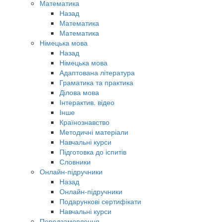
Математика
Назад
Математика
Математика
Німецька мова
Назад
Німецька мова
Адаптована література
Граматика та практика
Ділова мова
Інтерактив. відео
Інше
Країнознавство
Методичні матеріали
Навчальні курси
Підготовка до іспитів
Словники
Онлайн-підручники
Назад
Онлайн-підручники
Подарункові сертифікати
Навчальні курси
Передзамовлення