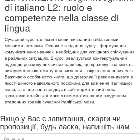
di italiano L2: ruolo e
competenze nella classe di
lingua
Сучасний курс італійської мови, визнаний найбільшими
мовними школами. Основне завдання курсу - формування
комунікативних навичок, необхідних для успішного спілкування
в реальних ситуаціях. В курсі реалізується контекстуальний
підхід до розвитку лексичних навичок, що враховує значимість
використання контексту для вивчення і закріплення нових слів.
Важливою особливістю книги, що дозволяє її рекомендувати в
якості цінного навчального посібника для вивчення італійської
мови, є те, що вона поєднує в собі нормативний опис
граматики італійської мови з систематизованим зведенням
еталонних зразків сучасної італійської мови.
Якщо у Вас є запитання, скарги чи
пропозиції, будь ласка, напишіть нам