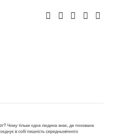
jor? Чому тільки одна людина знає, де похована
поєднує в собі пишність середньовічного