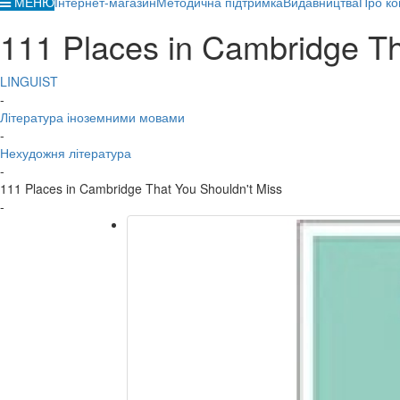
МЕНЮ
Інтернет-магазин
Методична підтримка
Видавництва
Про ко
111 Places in Cambridge Th
LINGUIST
-
Література іноземними мовами
-
Нехудожня література
-
111 Places in Cambridge That You Shouldn't Miss
-