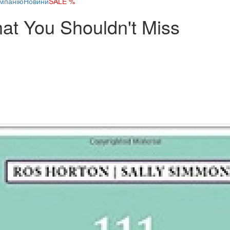
мпанію
Новини
SALE %
at You Shouldn't Miss