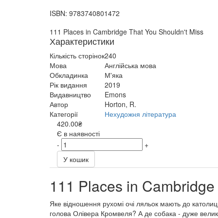
ISBN:
9783740801472
111 Places in Cambridge That You Shouldn't Miss
Характеристики
Кількість сторінок
240
Мова
Англійська мова
Обкладинка
М'яка
Рік видання
2019
Видавництво
Emons
Автор
Horton, R.
Категорії
Нехудожня література
420.00₴
Є в наявності
-
+
У кошик
111 Places in Cambridge 
Яке відношення рухомі очі ляльок мають до католиць
голова Олівера Кромвеля? А де собака - дуже велика