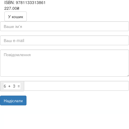
ISBN: 9781133313861
227.00₴
454.00₴
У кошик
Надіслати