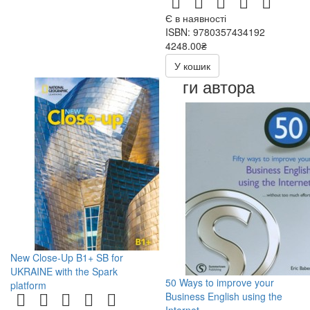
Є в наявності
ISBN: 9780357434192
4248.00₴
У кошик
Книги автора
New Close-Up B1+ SB for
UKRAINE with the Spark
50 Ways to improve your
platform
Business English using the