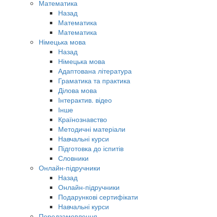
Математика
Назад
Математика
Математика
Німецька мова
Назад
Німецька мова
Адаптована література
Граматика та практика
Ділова мова
Інтерактив. відео
Інше
Країнознавство
Методичні матеріали
Навчальні курси
Підготовка до іспитів
Словники
Онлайн-підручники
Назад
Онлайн-підручники
Подарункові сертифікати
Навчальні курси
Передзамовлення