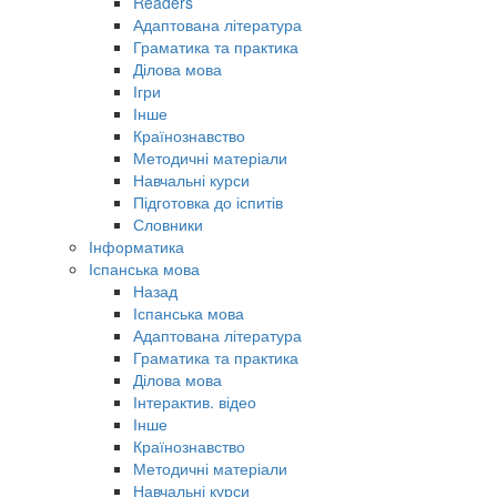
Readers
Адаптована література
Граматика та практика
Ділова мова
Ігри
Інше
Країнознавство
Методичні матеріали
Навчальні курси
Підготовка до іспитів
Словники
Інформатика
Іспанська мова
Назад
Іспанська мова
Адаптована література
Граматика та практика
Ділова мова
Інтерактив. відео
Інше
Країнознавство
Методичні матеріали
Навчальні курси