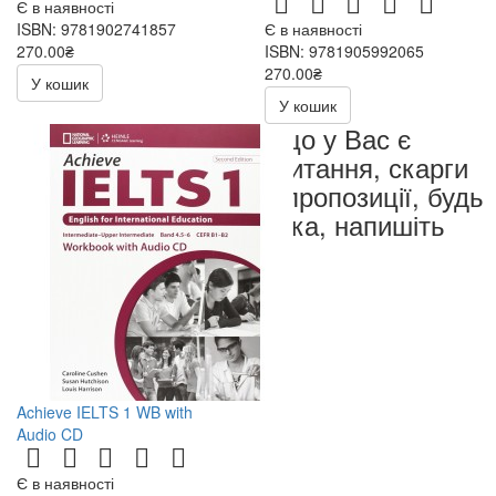
Є в наявності
ISBN: 9781902741857
Є в наявності
270.00₴
ISBN: 9781905992065
540.00₴
270.00₴
У кошик
540.00₴
У кошик
Якщо у Вас є
запитання, скарги
чи пропозиції, будь
ласка, напишіть
нам
Achieve IELTS 1 WB with
Audio CD
Є в наявності