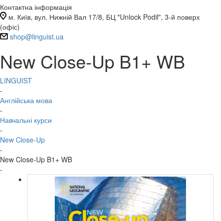
Контактна інформація
м. Київ, вул. Нижній Вал 17/8, БЦ "Unlock Podil", 3-й поверх
(офіс)
shop@linguist.ua
New Close-Up B1+ WB
LINGUIST
-
Англійська мова
-
Навчальні курси
-
New Close-Up
-
New Close-Up B1+ WB
-