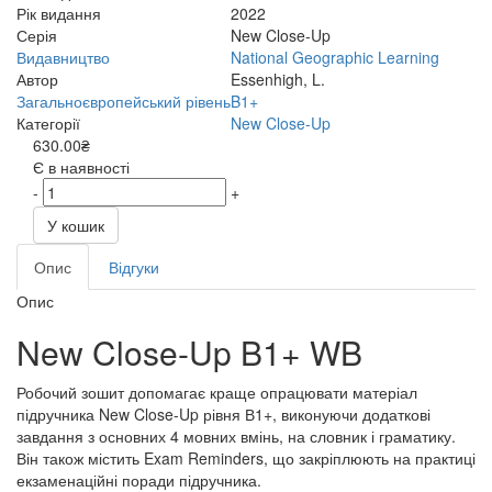
Рік видання
2022
Серія
New Close-Up
Видавництво
National Geographic Learning
Автор
Essenhigh, L.
Загальноєвропейський рівень
B1+
Категорії
New Close-Up
630.00₴
Є в наявності
-
+
У кошик
Опис
Відгуки
Опис
New Close-Up B1+ WB
Робочий зошит допомагає краще опрацювати матеріал
підручника New Close-Up рівня В1+, виконуючи додаткові
завдання з основних 4 мовних вмінь, на словник і граматику.
Він також містить Exam Reminders, що закріплюють на практиці
екзаменаційні поради підручника.