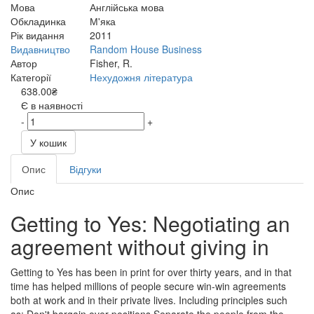
Мова
Англійська мова
Обкладинка
М'яка
Рік видання
2011
Видавництво
Random House Business
Автор
Fisher, R.
Категорії
Нехудожня література
638.00₴
Є в наявності
-
+
У кошик
Опис
Відгуки
Опис
Getting to Yes: Negotiating an
agreement without giving in
Getting to Yes has been in print for over thirty years, and in that
time has helped millions of people secure win-win agreements
both at work and in their private lives. Including principles such