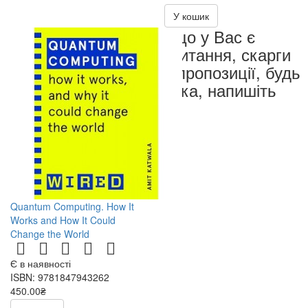
У кошик
Якщо у Вас є
запитання, скарги
чи пропозиції, будь
ласка, напишіть
нам
Quantum Computing. How It
Works and How It Could
Change the World
Є в наявності
ISBN: 9781847943262
450.00₴