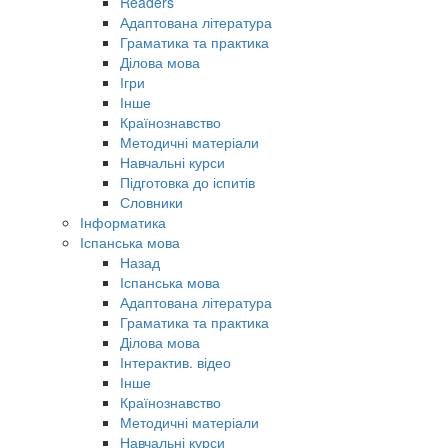
Readers
Адаптована література
Граматика та практика
Ділова мова
Ігри
Інше
Країнознавство
Методичні матеріали
Навчальні курси
Підготовка до іспитів
Словники
Інформатика
Іспанська мова
Назад
Іспанська мова
Адаптована література
Граматика та практика
Ділова мова
Інтерактив. відео
Інше
Країнознавство
Методичні матеріали
Навчальні курси