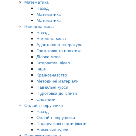
Математика
Назад
Математика
Математика
Німецька мова
Назад
Німецька мова
Адаптована література
Граматика та практика
Ділова мова
Інтерактив. відео
Інше
Країнознавство
Методичні матеріали
Навчальні курси
Підготовка до іспитів
Словники
Онлайн-підручники
Назад
Онлайн-підручники
Подарункові сертифікати
Навчальні курси
Передзамовлення