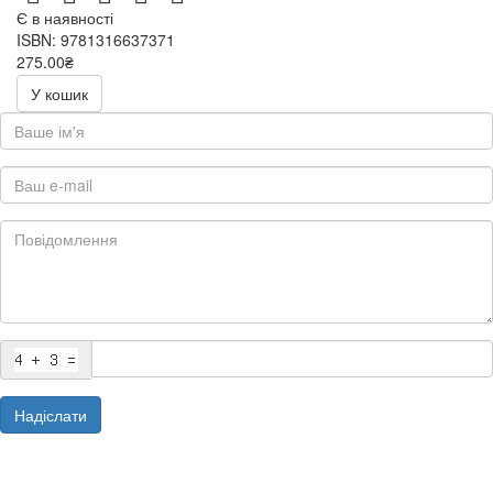
Є в наявності
ISBN: 9781316637371
275.00₴
550.00₴
У кошик
Надіслати