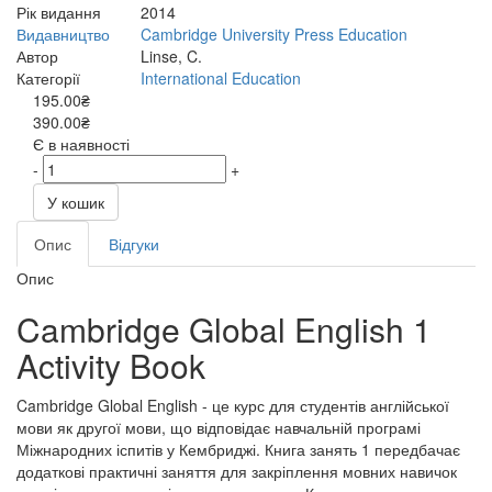
Рік видання
2014
Видавництво
Cambridge University Press Education
Автор
Linse, C.
Категорії
International Education
195.00₴
390.00₴
Є в наявності
-
+
У кошик
Опис
Відгуки
Опис
Cambridge Global English 1
Activity Book
Cambridge Global English - це курс для студентів англійської
мови як другої мови, що відповідає навчальній програмі
Міжнародних іспитів у Кембриджі. Книга занять 1 передбачає
додаткові практичні заняття для закріплення мовних навичок