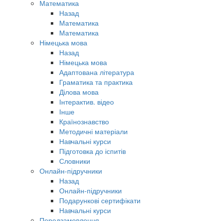
Математика
Назад
Математика
Математика
Німецька мова
Назад
Німецька мова
Адаптована література
Граматика та практика
Ділова мова
Інтерактив. відео
Інше
Країнознавство
Методичні матеріали
Навчальні курси
Підготовка до іспитів
Словники
Онлайн-підручники
Назад
Онлайн-підручники
Подарункові сертифікати
Навчальні курси
Передзамовлення