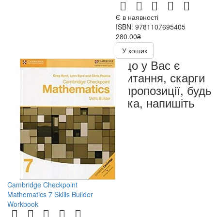
Є в наявності
ISBN: 9781107695405
280.00₴
560.00₴
У кошик
Якщо у Вас є
запитання, скарги
чи пропозиції, будь
ласка, напишіть
нам
Cambridge Checkpoint
Mathematics 7 Skills Builder
Workbook