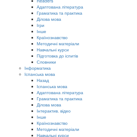
Readers
Адаптована література
Граматика та практика
Ділова мова
Ігри
Інше
Країнознавство
Методичні матеріали
Навчальні курси
Підготовка до іспитів
Словники
Інформатика
Іспанська мова
Назад
Іспанська мова
Адаптована література
Граматика та практика
Ділова мова
Інтерактив. відео
Інше
Країнознавство
Методичні матеріали
Навчальні курси