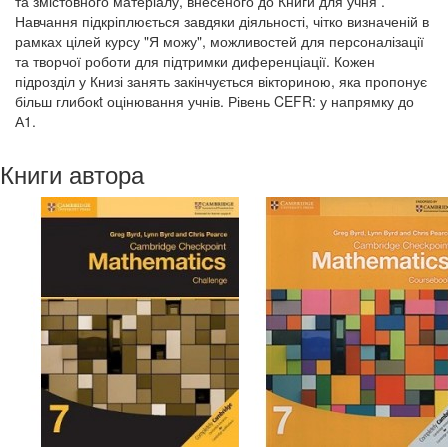
та змістовного матеріалу, внесеного до Книги для учня .
Навчання підкріплюється завдяки діяльності, чітко визначеній в
рамках цілей курсу "Я можу", можливостей для персоналізації
та творчої роботи для підтримки диференціації. Кожен
підрозділ у Книзі занять закінчується вікториною, яка пропонує
більш глибокt оцінювання учнів. Рівень CEFR: у напрямку до
А1.
Книги автора