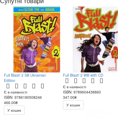
Супутні товари
Full Blast! 2 SB Ukrainian
Full Blast! 2 WB with CD
Edition
Є в наявності
Є в наявності
ISBN: 9789604438860
ISBN: 9786180508246
347.00₴
466.00₴
У кошик
У кошик