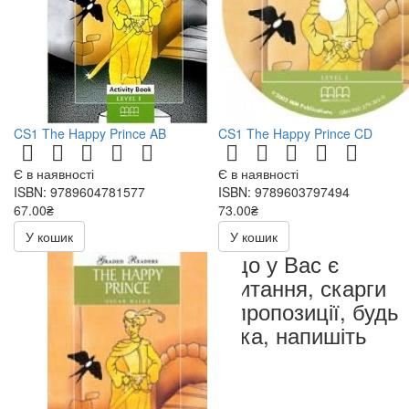
CS1 The Happy Prince AB
CS1 The Happy Prince CD
Є в наявності
Є в наявності
ISBN: 9789604781577
ISBN: 9789603797494
67.00₴
73.00₴
134.00₴
146.00₴
У кошик
У кошик
Якщо у Вас є
запитання, скарги
чи пропозиції, будь
ласка, напишіть
нам