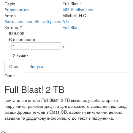
Серія
Full Blast!
Видавництво
MM Publications
Автор
Mitchell, H.Q.
Загальноєвропейський рівень
A1+
Категорії
Full Blast
639.00₴
Є в наявності
-
+
У кошик
Опис
Відгуки
Опис
Full Blast! 2 TB
Книга для вчителя Full Blast! 2 TB включає у себе сторінки
підручника, рекомендації та цілі до кожного завдання, відповіді,
розшифровки текстів з Class CD, варіанти виконання деяких
завдань та додаткову інформацію до текстів підручника.