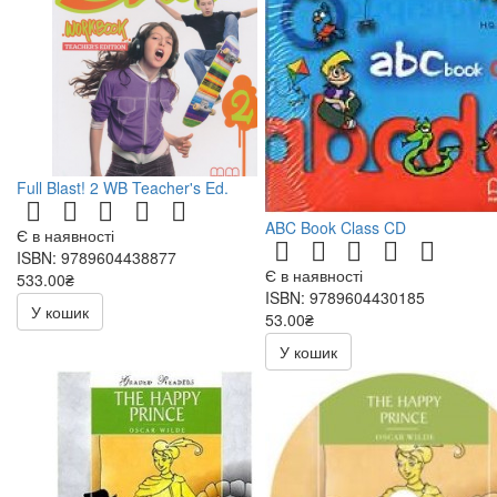
Full Blast! 2 WB Teacher's Ed.
ABC Book Class CD
Є в наявності
ISBN: 9789604438877
Є в наявності
533.00₴
ISBN: 9789604430185
У кошик
53.00₴
106.00₴
У кошик