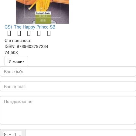
CS1 The Happy Prince SB
Є в наявності
ISBN: 9789603797234
74.50₴
149.00₴
У кошик