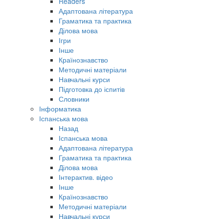
Readers
Адаптована література
Граматика та практика
Ділова мова
Ігри
Інше
Країнознавство
Методичні матеріали
Навчальні курси
Підготовка до іспитів
Словники
Інформатика
Іспанська мова
Назад
Іспанська мова
Адаптована література
Граматика та практика
Ділова мова
Інтерактив. відео
Інше
Країнознавство
Методичні матеріали
Навчальні курси