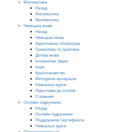
Математика
Назад
Математика
Математика
Німецька мова
Назад
Німецька мова
Адаптована література
Граматика та практика
Ділова мова
Інтерактив. відео
Інше
Країнознавство
Методичні матеріали
Навчальні курси
Підготовка до іспитів
Словники
Онлайн-підручники
Назад
Онлайн-підручники
Подарункові сертифікати
Навчальні курси
Передзамовлення